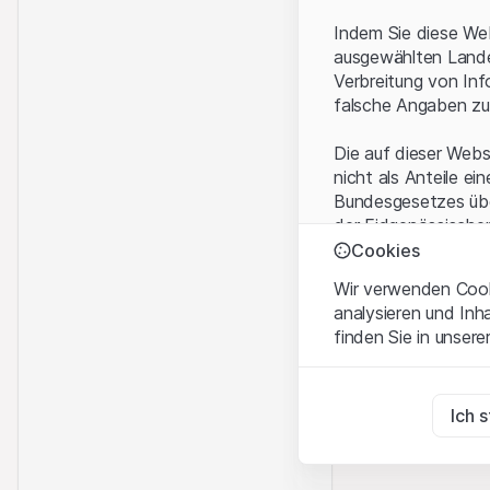
Indem Sie diese Web
ausgewählten Landes
Verbreitung von Inf
falsche Angaben zu
Die auf dieser Webs
nicht als Anteile ei
Bundesgesetzes über
der Eidgenössische
KAG vermittelten sp
Cookies
Wir verwenden Cooki
Anwendungsbeding
analysieren und Inh
Mit dem Zugriff auf
finden Sie in unsere
rechtlichen Informa
und akzeptieren. We
Zwingend notwend
bitte den Zugriff au
Diese Cookies sind fü
Ich 
Eigentumsrechte
Zu Analysezwecke
Sämtliche Immateria
Diese Cookies verfol
Website enthaltenen