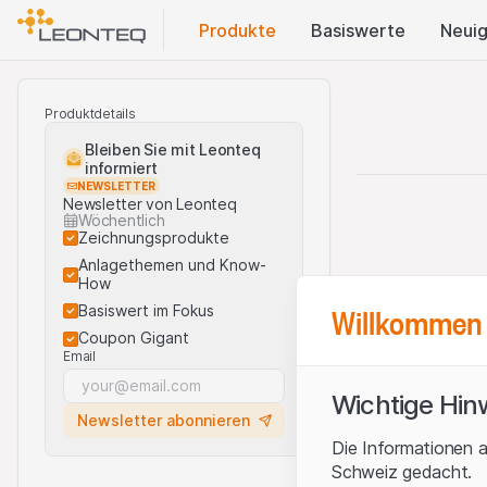
Produkte
Basis​werte
Neuig
Produktdetails
Bleiben Sie mit Leonteq
informiert
NEWSLETTER
Newsletter von Leonteq
Wöchentlich
Zeichnungsprodukte
Anlagethemen und Know-
How
Willkommen 
Basiswert im Fokus
Coupon Gigant
Email
Wichtige Hin
Newsletter abonnieren
Die Informationen a
Schweiz gedacht.