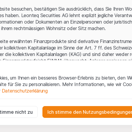
Serverfehler.
site besuchen, bestätigen Sie ausdrücklich, dass Sie Ihren Wo
 haben. Leonteq Securities AG lehnt explizit jegliche Verantw
ormationen oder Dokumenten an Einzelpersonen oder juristisc
 ihrem rechtmässigen Wohnsitz oder Sitz machen.
eite erwähnten Finanzprodukte sind derivative Finanzinstrument
ner kollektiven Kapitalanlage im Sinne der Art. 7 ff. des Schwei
 die kollektiven Kapitalanlagen (KAG) und sind daher weder r
n Finanzmarktaufsicht FINMA überwacht. Anleger geniessen n
ezifischen Anlegerschutz.
es, um Ihnen ein besseres Browser-Erlebnis zu bieten, den W
ungen und rechtliche Informationen
alte für Sie zu personalisieren. Mehr Informationen, wie wir Co
 diese Website der Leonteq Securities AG (die "Website") erklär
r
Datenschutzerklärung
tionen und die wichtigen Hinweise und
Nutzungsbedingungen
v
nn Sie mit den Nutzungsbedingungen nicht einverstanden sind,
ig
f diese Website.
r die Website erforderlich und können nicht deaktiviert werden.
stimme nicht zu
Ich stimme den Nutzungsbedingungen
n
lgüterrechte (wie z.B. Urheber¬, Design¬ und Markenrechte) a
gen die Interaktionen der Website-Besucher in anonymer Form, um d
 Material liegen bei Leonteq Securities AG oder Plattform-Par