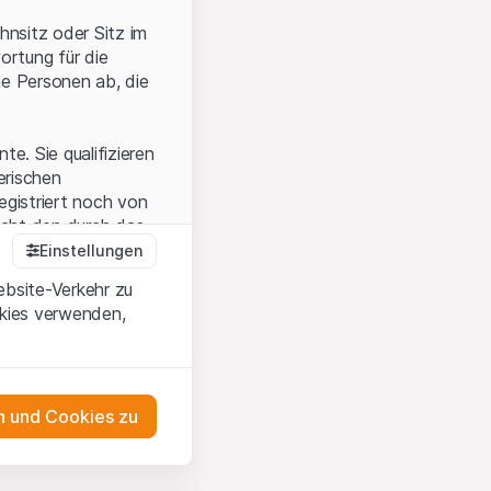
hnsitz oder Sitz im
ortung für die
he Personen ab, die
e. Sie qualifizieren
zerischen
egistriert noch von
icht den durch das
Einstellungen
ebsite-Verkehr zu
okies verwenden,
en Sie, dass Sie die
erstanden haben
 unterlassen Sie
 und Cookies zu
n dem auf der
as Engagement
tnern, welche die