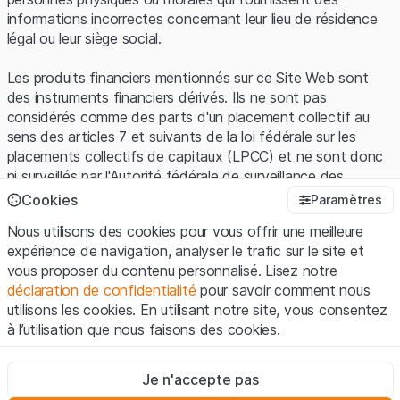
informations incorrectes concernant leur lieu de résidence
légal ou leur siège social.
Les produits financiers mentionnés sur ce Site Web sont
des instruments financiers dérivés. Ils ne sont pas
considérés comme des parts d'un placement collectif au
sens des articles 7 et suivants de la loi fédérale sur les
placements collectifs de capitaux (LPCC) et ne sont donc
ni surveillés par l'Autorité fédérale de surveillance des
marchés financiers (FINMA) ni enregistrés auprès de la
Cookies
Paramètres
FINMA. Les investisseurs ne bénéficient pas de la
Nous utilisons des cookies pour vous offrir une meilleure
protection spécifique des investisseurs prévue par la LPCC.
expérience de navigation, analyser le trafic sur le site et
vous proposer du contenu personnalisé. Lisez notre
Conditions d'utilisation et informations juridiques
déclaration de confidentialité
pour savoir comment nous
En utilisant le Site Web de Leonteq Securities AG (ci-après
utilisons les cookies. En utilisant notre site, vous consentez
"Site Web"), vous confirmez que vous avez compris et que
à l’utilisation que nous faisons des cookies.
vous acceptez les informations juridiques, les notes
importantes et les
Conditions d'utilisation
présentées ici. Si
Strictement nécessaires
vous n'acceptez pas les Conditions d'utilisation, veuillez-
Je n'accepte pas
Ces cookies sont nécessaires au bon fonctionnement du site
vous abstenir d'utiliser ce Site Web.
Internet et ne peuvent pas être désactivés.