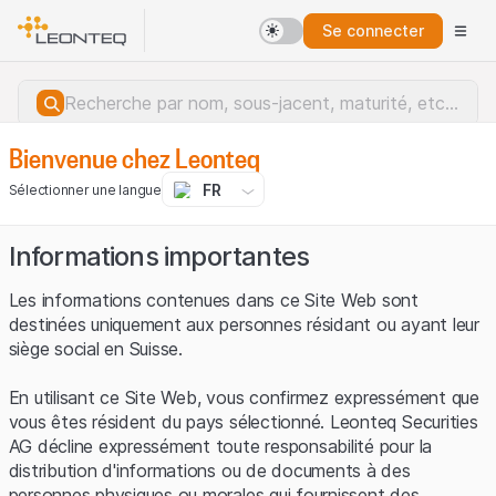
Se connecter
Bienvenue chez Leonteq
FR
Sélectionner une langue
Informations importantes
Les informations contenues dans ce Site Web sont
destinées uniquement aux personnes résidant ou ayant leur
siège social en Suisse.
En utilisant ce Site Web, vous confirmez expressément que
vous êtes résident du pays sélectionné. Leonteq Securities
AG décline expressément toute responsabilité pour la
distribution d'informations ou de documents à des
Erreur du serveur.
personnes physiques ou morales qui fournissent des