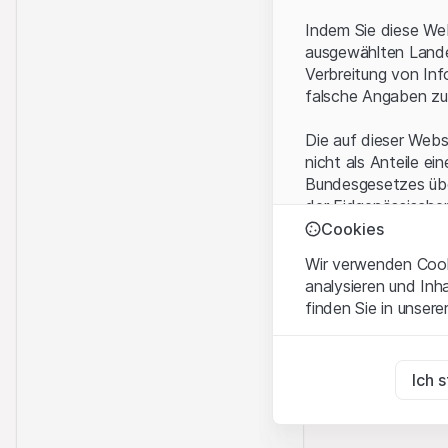
Indem Sie diese Web
ausgewählten Landes
Verbreitung von Inf
falsche Angaben zu
Die auf dieser Webs
nicht als Anteile ei
Bundesgesetzes über
der Eidgenössische
KAG vermittelten sp
Cookies
Wir verwenden Cooki
Anwendungsbeding
analysieren und Inh
Mit dem Zugriff auf
finden Sie in unsere
rechtlichen Informa
und akzeptieren. We
Zwingend notwend
bitte den Zugriff au
Diese Cookies sind fü
Ich 
Eigentumsrechte
Zu Analysezwecke
Sämtliche Immateria
Diese Cookies verfol
Website enthaltenen