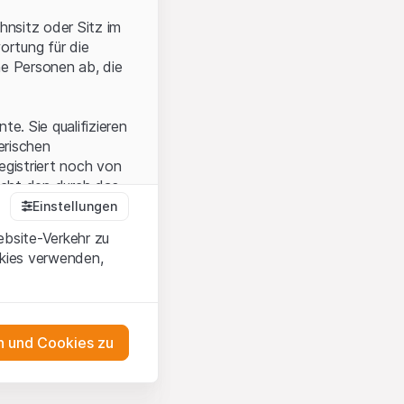
hnsitz oder Sitz im
ortung für die
he Personen ab, die
e. Sie qualifizieren
zerischen
egistriert noch von
icht den durch das
Einstellungen
ebsite-Verkehr zu
okies verwenden,
en Sie, dass Sie die
erstanden haben
 unterlassen Sie
 und Cookies zu
n dem auf der
as Engagement
tnern, welche die