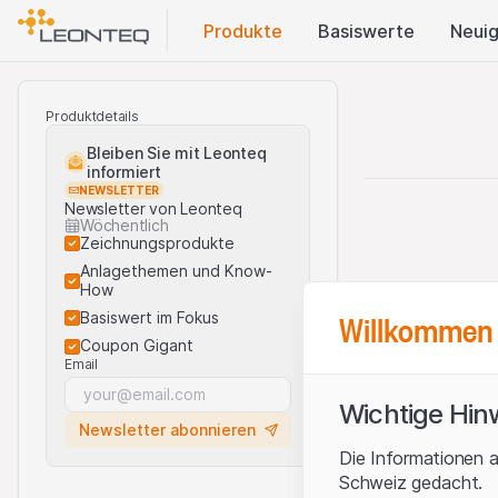
Produkte
Basis​werte
Neuig
Produktdetails
Bleiben Sie mit Leonteq
informiert
NEWSLETTER
Newsletter von Leonteq
Wöchentlich
Zeichnungsprodukte
Anlagethemen und Know-
How
Willkommen 
Basiswert im Fokus
Coupon Gigant
Email
Wichtige Hin
Newsletter abonnieren
Die Informationen a
Schweiz gedacht.