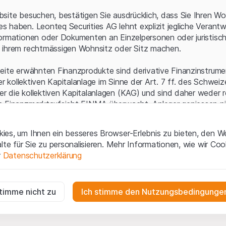
Serverfehler.
site besuchen, bestätigen Sie ausdrücklich, dass Sie Ihren Wo
 haben. Leonteq Securities AG lehnt explizit jegliche Verantw
ormationen oder Dokumenten an Einzelpersonen oder juristisc
 ihrem rechtmässigen Wohnsitz oder Sitz machen.
eite erwähnten Finanzprodukte sind derivative Finanzinstrument
ner kollektiven Kapitalanlage im Sinne der Art. 7 ff. des Schwei
 die kollektiven Kapitalanlagen (KAG) und sind daher weder r
n Finanzmarktaufsicht FINMA überwacht. Anleger geniessen n
ezifischen Anlegerschutz.
es, um Ihnen ein besseres Browser-Erlebnis zu bieten, den W
ungen und rechtliche Informationen
alte für Sie zu personalisieren. Mehr Informationen, wie wir Co
 diese Website der Leonteq Securities AG (die "Website") erklär
r
Datenschutzerklärung
tionen und die wichtigen Hinweise und
Nutzungsbedingungen
v
nn Sie mit den Nutzungsbedingungen nicht einverstanden sind,
ig
f diese Website.
r die Website erforderlich und können nicht deaktiviert werden.
stimme nicht zu
Ich stimme den Nutzungsbedingungen
n
lgüterrechte (wie z.B. Urheber¬, Design¬ und Markenrechte) a
gen die Interaktionen der Website-Besucher in anonymer Form, um d
 Material liegen bei Leonteq Securities AG oder Plattform-Par