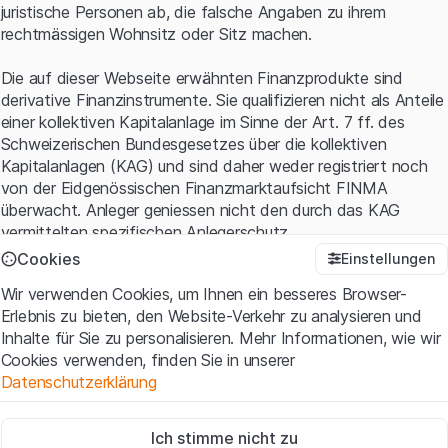
juristische Personen ab, die falsche Angaben zu ihrem
rechtmässigen Wohnsitz oder Sitz machen.
Die auf dieser Webseite erwähnten Finanzprodukte sind
derivative Finanzinstrumente. Sie qualifizieren nicht als Anteile
einer kollektiven Kapitalanlage im Sinne der Art. 7 ff. des
Schweizerischen Bundesgesetzes über die kollektiven
Kapitalanlagen (KAG) und sind daher weder registriert noch
von der Eidgenössischen Finanzmarktaufsicht FINMA
überwacht. Anleger geniessen nicht den durch das KAG
vermittelten spezifischen Anlegerschutz.
Cookies
Einstellungen
Anwendungsbedingungen und rechtliche Informationen
Wir verwenden Cookies, um Ihnen ein besseres Browser-
Mit dem Zugriff auf diese Website der Leonteq Securities AG
Erlebnis zu bieten, den Website-Verkehr zu analysieren und
(die "Website") erklären Sie, dass Sie die rechtlichen
Inhalte für Sie zu personalisieren. Mehr Informationen, wie wir
Informationen und die wichtigen Hinweise und
Cookies verwenden, finden Sie in unserer
Nutzungsbedingungen
verstanden haben und akzeptieren.
Datenschutzerklärung
Wenn Sie mit den Nutzungsbedingungen nicht einverstanden
sind, unterlassen Sie bitte den Zugriff auf diese Website.
Zwingend notwendig
Ich stimme nicht zu
Diese Cookies sind für die Website erforderlich und können nicht