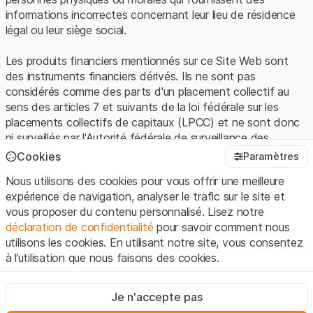
informations incorrectes concernant leur lieu de résidence
légal ou leur siège social.
Les produits financiers mentionnés sur ce Site Web sont
des instruments financiers dérivés. Ils ne sont pas
considérés comme des parts d'un placement collectif au
sens des articles 7 et suivants de la loi fédérale sur les
placements collectifs de capitaux (LPCC) et ne sont donc
ni surveillés par l'Autorité fédérale de surveillance des
marchés financiers (FINMA) ni enregistrés auprès de la
Cookies
Paramètres
FINMA. Les investisseurs ne bénéficient pas de la
Nous utilisons des cookies pour vous offrir une meilleure
protection spécifique des investisseurs prévue par la LPCC.
expérience de navigation, analyser le trafic sur le site et
vous proposer du contenu personnalisé. Lisez notre
Conditions d'utilisation et informations juridiques
déclaration de confidentialité
pour savoir comment nous
En utilisant le Site Web de Leonteq Securities AG (ci-après
utilisons les cookies. En utilisant notre site, vous consentez
"Site Web"), vous confirmez que vous avez compris et que
à l’utilisation que nous faisons des cookies.
vous acceptez les informations juridiques, les notes
importantes et les
Conditions d'utilisation
présentées ici. Si
Strictement nécessaires
vous n'acceptez pas les Conditions d'utilisation, veuillez-
Je n'accepte pas
Ces cookies sont nécessaires au bon fonctionnement du site
vous abstenir d'utiliser ce Site Web.
Internet et ne peuvent pas être désactivés.