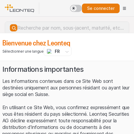
Se connecter
Bienvenue chez Leonteq
FR
Sélectionner une langue
Informations importantes
Les informations contenues dans ce Site Web sont
destinées uniquement aux personnes résidant ou ayant leur
siège social en Suisse.
En utilisant ce Site Web, vous confirmez expressément que
vous êtes résident du pays sélectionné. Leonteq Securities
AG décline expressément toute responsabilité pour la
distribution d'informations ou de documents à des
Erreur du serveur.
personnes physiques ou morales qui fournissent des