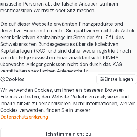
juristische Personen ab, die falsche Angaben zu ihrem
rechtmässigen Wohnsitz oder Sitz machen.
Die auf dieser Webseite erwähnten Finanzprodukte sind
derivative Finanzinstrumente. Sie qualifizieren nicht als Anteile
einer kollektiven Kapitalanlage im Sinne der Art. 7 ff. des
Schweizerischen Bundesgesetzes über die kollektiven
Kapitalanlagen (KAG) und sind daher weder registriert noch
von der Eidgenössischen Finanzmarktaufsicht FINMA
überwacht. Anleger geniessen nicht den durch das KAG
vermittelten spezifischen Anlegerschutz.
Cookies
Einstellungen
Anwendungsbedingungen und rechtliche Informationen
Wir verwenden Cookies, um Ihnen ein besseres Browser-
Mit dem Zugriff auf diese Website der Leonteq Securities AG
Erlebnis zu bieten, den Website-Verkehr zu analysieren und
(die "Website") erklären Sie, dass Sie die rechtlichen
Inhalte für Sie zu personalisieren. Mehr Informationen, wie wir
Informationen und die wichtigen Hinweise und
Cookies verwenden, finden Sie in unserer
Nutzungsbedingungen
verstanden haben und akzeptieren.
Datenschutzerklärung
Wenn Sie mit den Nutzungsbedingungen nicht einverstanden
sind, unterlassen Sie bitte den Zugriff auf diese Website.
Zwingend notwendig
Ich stimme nicht zu
Diese Cookies sind für die Website erforderlich und können nicht