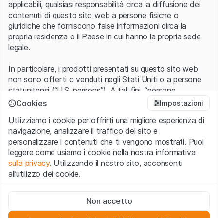
applicabili, qualsiasi responsabilità circa la diffusione dei
contenuti di questo sito web a persone fisiche o
giuridiche che forniscono false informazioni circa la
propria residenza o il Paese in cui hanno la propria sede
legale.
In particolare, i prodotti presentati su questo sito web
non sono offerti o venduti negli Stati Uniti o a persone
statunitensi (“U.S. persons”). A tali fini, “persone
statunitensi” vanno intese nel significato ad esse ascritto
Cookies
Impostazioni
nel Regulation S dello United States Securities Act of
Utilizziamo i cookie per offrirti una migliore esperienza di
1933 che include le persone residenti negli Stati Uniti
navigazione, analizzare il traffico del sito e
d’America, le società per azioni e le altre forme societarie
personalizzare i contenuti che ti vengono mostrati. Puoi
americane.
leggere come usiamo i cookie nella nostra informativa
sulla privacy
. Utilizzando il nostro sito, acconsenti
Condizioni di utilizzo e informazioni legali
all’utilizzo dei cookie.
Con l’accesso al sito web (di seguito, il “Sito”) si dichiara
di aver compreso e di accettare le informazioni legali, le
Cookie strettamente necessari
avvertenze importanti e le condizioni di utilizzo ivi rese
Non accetto
Questi cookie sono necessari per il funzionamento del sito
disponibili.
Nel caso in cui le
Condizioni di utilizzo
non
web e non possono essere disattivati.