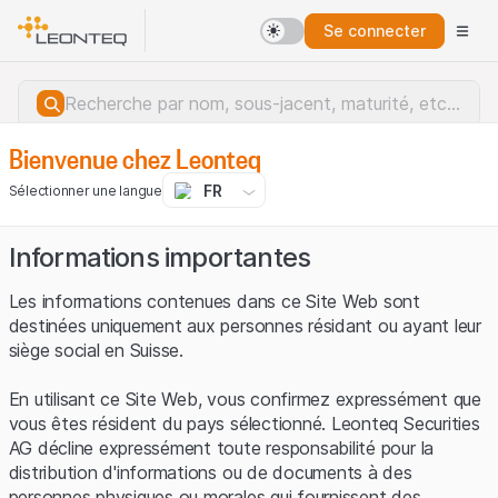
Se connecter
Bienvenue chez Leonteq
FR
Sélectionner une langue
Informations importantes
Les informations contenues dans ce Site Web sont
destinées uniquement aux personnes résidant ou ayant leur
siège social en Suisse.
En utilisant ce Site Web, vous confirmez expressément que
vous êtes résident du pays sélectionné. Leonteq Securities
AG décline expressément toute responsabilité pour la
distribution d'informations ou de documents à des
Erreur du serveur.
personnes physiques ou morales qui fournissent des