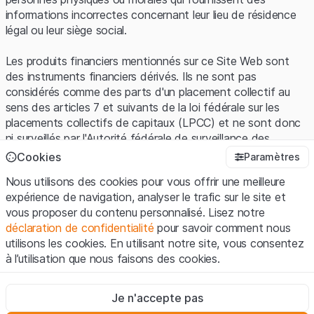
informations incorrectes concernant leur lieu de résidence
légal ou leur siège social.
Les produits financiers mentionnés sur ce Site Web sont
des instruments financiers dérivés. Ils ne sont pas
considérés comme des parts d'un placement collectif au
sens des articles 7 et suivants de la loi fédérale sur les
placements collectifs de capitaux (LPCC) et ne sont donc
ni surveillés par l'Autorité fédérale de surveillance des
marchés financiers (FINMA) ni enregistrés auprès de la
Cookies
Paramètres
FINMA. Les investisseurs ne bénéficient pas de la
Nous utilisons des cookies pour vous offrir une meilleure
protection spécifique des investisseurs prévue par la LPCC.
expérience de navigation, analyser le trafic sur le site et
vous proposer du contenu personnalisé. Lisez notre
Conditions d'utilisation et informations juridiques
déclaration de confidentialité
pour savoir comment nous
En utilisant le Site Web de Leonteq Securities AG (ci-après
utilisons les cookies. En utilisant notre site, vous consentez
"Site Web"), vous confirmez que vous avez compris et que
à l’utilisation que nous faisons des cookies.
vous acceptez les informations juridiques, les notes
importantes et les
Conditions d'utilisation
présentées ici. Si
Strictement nécessaires
vous n'acceptez pas les Conditions d'utilisation, veuillez-
Je n'accepte pas
Ces cookies sont nécessaires au bon fonctionnement du site
vous abstenir d'utiliser ce Site Web.
Internet et ne peuvent pas être désactivés.