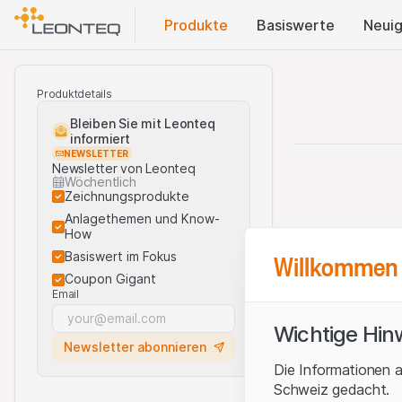
Produkte
Basis​werte
Neuig
Produktdetails
Bleiben Sie mit Leonteq
informiert
NEWSLETTER
Newsletter von Leonteq
Wöchentlich
Zeichnungsprodukte
Anlagethemen und Know-
How
Willkommen 
Basiswert im Fokus
Coupon Gigant
Email
Wichtige Hin
Newsletter abonnieren
Die Informationen a
Schweiz gedacht.