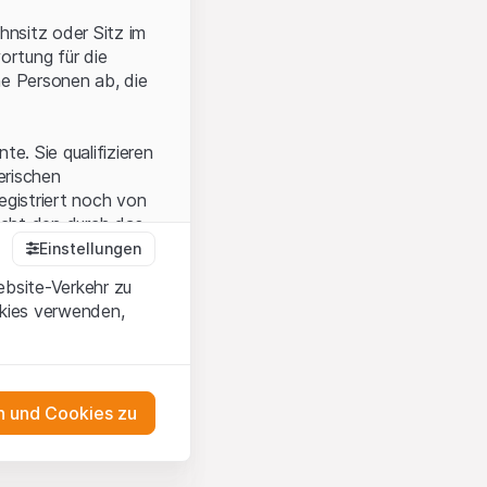
hnsitz oder Sitz im
ortung für die
he Personen ab, die
e. Sie qualifizieren
zerischen
egistriert noch von
icht den durch das
Einstellungen
ebsite-Verkehr zu
okies verwenden,
en Sie, dass Sie die
erstanden haben
 unterlassen Sie
 und Cookies zu
n dem auf der
as Engagement
tnern, welche die