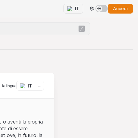
Accedi
IT
IT
 la lingua
 o aventi la propria
nte di essere
et ove, in futuro, la