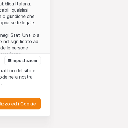
.
bblica Italiana.
bili, qualsiasi
e o giuridiche che
opria sede legale.
egli Stati Uniti o a
e nel significato ad
ude le persone
e americane.
Impostazioni
traffico del sito e
cettare le
kie nella nostra
ibili.
Nel caso in
.
ere l’utilizzo del
tivati.
lizzo ed i Cookie
del Sito”) contenuti o
presentano né
 comprendere
ities AG, EFG