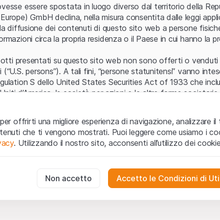
Errore del server
vesse essere spostata in luogo diverso dal territorio della Repu
Europe) GmbH declina, nella misura consentita dalle leggi applica
 la diffusione dei contenuti di questo sito web a persone fisich
ormazioni circa la propria residenza o il Paese in cui hanno la pr
odotti presentati su questo sito web non sono offerti o venduti n
 (“U.S. persons”). A tali fini, “persone statunitensi” vanno intes
egulation S dello United States Securities Act of 1933 che incl
 Uniti d’America, le società per azioni e le altre forme societari
zo e informazioni legali
per offrirti una migliore esperienza di navigazione, analizzare il 
o web (di seguito, il “Sito”) si dichiara di aver compreso e di ac
ntenuti che ti vengono mostrati. Puoi leggere come usiamo i coo
le avvertenze importanti e le condizioni di utilizzo ivi rese dispon
ivacy
. Utilizzando il nostro sito, acconsenti all’utilizzo dei cookie
 utilizzo
non siano accettate, l’utente è tenuto ad interromp
te necessari
cessari per il funzionamento del sito web e non possono essere disat
Non accetto
Accetto le Condizioni di Uti
 o invito ad acquistare
odotti, i dati, i servizi, gli strumenti, i documenti (i “Contenuti 
 Sito web hanno esclusivamente finalità informative e non rap
no in forma anonima le interazioni dei visitatori con il sito web per
tazione all’acquisto o alla vendita di prodotti di Leonteq Secur
to degli utenti.