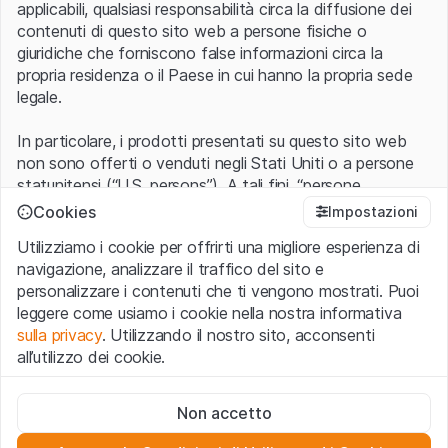
applicabili, qualsiasi responsabilità circa la diffusione dei
contenuti di questo sito web a persone fisiche o
giuridiche che forniscono false informazioni circa la
propria residenza o il Paese in cui hanno la propria sede
legale.
In particolare, i prodotti presentati su questo sito web
non sono offerti o venduti negli Stati Uniti o a persone
statunitensi (“U.S. persons”). A tali fini, “persone
statunitensi” vanno intese nel significato ad esse ascritto
Cookies
Impostazioni
nel Regulation S dello United States Securities Act of
Utilizziamo i cookie per offrirti una migliore esperienza di
1933 che include le persone residenti negli Stati Uniti
navigazione, analizzare il traffico del sito e
d’America, le società per azioni e le altre forme societarie
personalizzare i contenuti che ti vengono mostrati. Puoi
americane.
leggere come usiamo i cookie nella nostra informativa
sulla privacy
. Utilizzando il nostro sito, acconsenti
Condizioni di utilizzo e informazioni legali
all’utilizzo dei cookie.
Con l’accesso al sito web (di seguito, il “Sito”) si dichiara
di aver compreso e di accettare le informazioni legali, le
Cookie strettamente necessari
avvertenze importanti e le condizioni di utilizzo ivi rese
Non accetto
Questi cookie sono necessari per il funzionamento del sito
disponibili.
Nel caso in cui le
Condizioni di utilizzo
non
web e non possono essere disattivati.