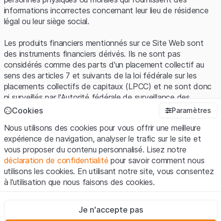
informations incorrectes concernant leur lieu de résidence
légal ou leur siège social.
Les produits financiers mentionnés sur ce Site Web sont
des instruments financiers dérivés. Ils ne sont pas
considérés comme des parts d'un placement collectif au
sens des articles 7 et suivants de la loi fédérale sur les
placements collectifs de capitaux (LPCC) et ne sont donc
ni surveillés par l'Autorité fédérale de surveillance des
marchés financiers (FINMA) ni enregistrés auprès de la
Cookies
Paramètres
FINMA. Les investisseurs ne bénéficient pas de la
Nous utilisons des cookies pour vous offrir une meilleure
protection spécifique des investisseurs prévue par la LPCC.
expérience de navigation, analyser le trafic sur le site et
vous proposer du contenu personnalisé. Lisez notre
Conditions d'utilisation et informations juridiques
déclaration de confidentialité
pour savoir comment nous
En utilisant le Site Web de Leonteq Securities AG (ci-après
utilisons les cookies. En utilisant notre site, vous consentez
"Site Web"), vous confirmez que vous avez compris et que
à l’utilisation que nous faisons des cookies.
vous acceptez les informations juridiques, les notes
importantes et les
Conditions d'utilisation
présentées ici. Si
Strictement nécessaires
vous n'acceptez pas les Conditions d'utilisation, veuillez-
Je n'accepte pas
Ces cookies sont nécessaires au bon fonctionnement du site
vous abstenir d'utiliser ce Site Web.
Internet et ne peuvent pas être désactivés.