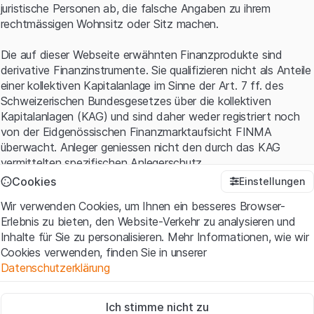
juristische Personen ab, die falsche Angaben zu ihrem
rechtmässigen Wohnsitz oder Sitz machen.
Die auf dieser Webseite erwähnten Finanzprodukte sind
derivative Finanzinstrumente. Sie qualifizieren nicht als Anteile
einer kollektiven Kapitalanlage im Sinne der Art. 7 ff. des
Schweizerischen Bundesgesetzes über die kollektiven
Kapitalanlagen (KAG) und sind daher weder registriert noch
von der Eidgenössischen Finanzmarktaufsicht FINMA
überwacht. Anleger geniessen nicht den durch das KAG
vermittelten spezifischen Anlegerschutz.
Cookies
Einstellungen
Anwendungsbedingungen und rechtliche Informationen
Wir verwenden Cookies, um Ihnen ein besseres Browser-
Mit dem Zugriff auf diese Website der Leonteq Securities AG
Erlebnis zu bieten, den Website-Verkehr zu analysieren und
(die "Website") erklären Sie, dass Sie die rechtlichen
Inhalte für Sie zu personalisieren. Mehr Informationen, wie wir
Informationen und die wichtigen Hinweise und
Cookies verwenden, finden Sie in unserer
Nutzungsbedingungen
verstanden haben und akzeptieren.
Datenschutzerklärung
Wenn Sie mit den Nutzungsbedingungen nicht einverstanden
sind, unterlassen Sie bitte den Zugriff auf diese Website.
Zwingend notwendig
Ich stimme nicht zu
Diese Cookies sind für die Website erforderlich und können nicht