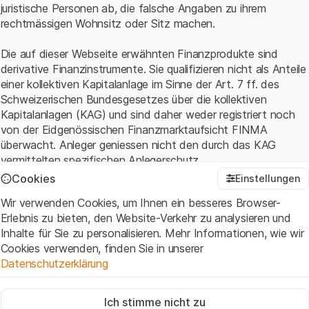
juristische Personen ab, die falsche Angaben zu ihrem
rechtmässigen Wohnsitz oder Sitz machen.
Die auf dieser Webseite erwähnten Finanzprodukte sind
derivative Finanzinstrumente. Sie qualifizieren nicht als Anteile
einer kollektiven Kapitalanlage im Sinne der Art. 7 ff. des
Schweizerischen Bundesgesetzes über die kollektiven
Kapitalanlagen (KAG) und sind daher weder registriert noch
von der Eidgenössischen Finanzmarktaufsicht FINMA
überwacht. Anleger geniessen nicht den durch das KAG
vermittelten spezifischen Anlegerschutz.
Cookies
Einstellungen
Anwendungsbedingungen und rechtliche Informationen
Wir verwenden Cookies, um Ihnen ein besseres Browser-
Mit dem Zugriff auf diese Website der Leonteq Securities AG
Erlebnis zu bieten, den Website-Verkehr zu analysieren und
(die "Website") erklären Sie, dass Sie die rechtlichen
Inhalte für Sie zu personalisieren. Mehr Informationen, wie wir
Informationen und die wichtigen Hinweise und
Cookies verwenden, finden Sie in unserer
Nutzungsbedingungen
verstanden haben und akzeptieren.
Datenschutzerklärung
Wenn Sie mit den Nutzungsbedingungen nicht einverstanden
sind, unterlassen Sie bitte den Zugriff auf diese Website.
Zwingend notwendig
Ich stimme nicht zu
Diese Cookies sind für die Website erforderlich und können nicht