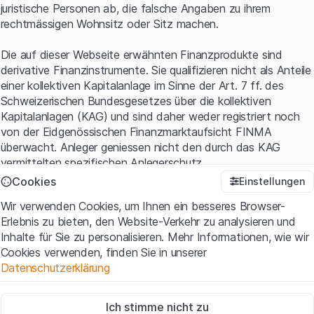
juristische Personen ab, die falsche Angaben zu ihrem
rechtmässigen Wohnsitz oder Sitz machen.
Die auf dieser Webseite erwähnten Finanzprodukte sind
derivative Finanzinstrumente. Sie qualifizieren nicht als Anteile
einer kollektiven Kapitalanlage im Sinne der Art. 7 ff. des
Schweizerischen Bundesgesetzes über die kollektiven
Kapitalanlagen (KAG) und sind daher weder registriert noch
von der Eidgenössischen Finanzmarktaufsicht FINMA
überwacht. Anleger geniessen nicht den durch das KAG
vermittelten spezifischen Anlegerschutz.
Cookies
Einstellungen
Anwendungsbedingungen und rechtliche Informationen
Wir verwenden Cookies, um Ihnen ein besseres Browser-
Mit dem Zugriff auf diese Website der Leonteq Securities AG
Erlebnis zu bieten, den Website-Verkehr zu analysieren und
(die "Website") erklären Sie, dass Sie die rechtlichen
Inhalte für Sie zu personalisieren. Mehr Informationen, wie wir
Informationen und die wichtigen Hinweise und
Cookies verwenden, finden Sie in unserer
Nutzungsbedingungen
verstanden haben und akzeptieren.
Datenschutzerklärung
Wenn Sie mit den Nutzungsbedingungen nicht einverstanden
sind, unterlassen Sie bitte den Zugriff auf diese Website.
Zwingend notwendig
Ich stimme nicht zu
Diese Cookies sind für die Website erforderlich und können nicht