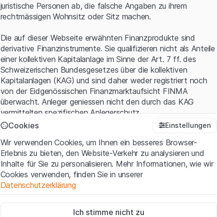
juristische Personen ab, die falsche Angaben zu ihrem
rechtmässigen Wohnsitz oder Sitz machen.
Die auf dieser Webseite erwähnten Finanzprodukte sind
derivative Finanzinstrumente. Sie qualifizieren nicht als Anteile
einer kollektiven Kapitalanlage im Sinne der Art. 7 ff. des
Schweizerischen Bundesgesetzes über die kollektiven
Kapitalanlagen (KAG) und sind daher weder registriert noch
von der Eidgenössischen Finanzmarktaufsicht FINMA
überwacht. Anleger geniessen nicht den durch das KAG
vermittelten spezifischen Anlegerschutz.
Cookies
Einstellungen
Anwendungsbedingungen und rechtliche Informationen
Wir verwenden Cookies, um Ihnen ein besseres Browser-
Mit dem Zugriff auf diese Website der Leonteq Securities AG
Erlebnis zu bieten, den Website-Verkehr zu analysieren und
(die "Website") erklären Sie, dass Sie die rechtlichen
Inhalte für Sie zu personalisieren. Mehr Informationen, wie wir
Informationen und die wichtigen Hinweise und
Cookies verwenden, finden Sie in unserer
Nutzungsbedingungen
verstanden haben und akzeptieren.
Datenschutzerklärung
Wenn Sie mit den Nutzungsbedingungen nicht einverstanden
sind, unterlassen Sie bitte den Zugriff auf diese Website.
Zwingend notwendig
Ich stimme nicht zu
Diese Cookies sind für die Website erforderlich und können nicht