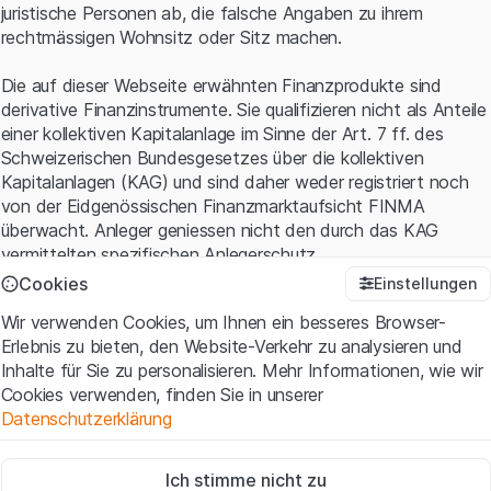
juristische Personen ab, die falsche Angaben zu ihrem
rechtmässigen Wohnsitz oder Sitz machen.
Die auf dieser Webseite erwähnten Finanzprodukte sind
derivative Finanzinstrumente. Sie qualifizieren nicht als Anteile
einer kollektiven Kapitalanlage im Sinne der Art. 7 ff. des
Schweizerischen Bundesgesetzes über die kollektiven
Kapitalanlagen (KAG) und sind daher weder registriert noch
von der Eidgenössischen Finanzmarktaufsicht FINMA
überwacht. Anleger geniessen nicht den durch das KAG
vermittelten spezifischen Anlegerschutz.
Cookies
Einstellungen
Anwendungsbedingungen und rechtliche Informationen
Wir verwenden Cookies, um Ihnen ein besseres Browser-
Mit dem Zugriff auf diese Website der Leonteq Securities AG
Erlebnis zu bieten, den Website-Verkehr zu analysieren und
(die "Website") erklären Sie, dass Sie die rechtlichen
Inhalte für Sie zu personalisieren. Mehr Informationen, wie wir
Informationen und die wichtigen Hinweise und
Cookies verwenden, finden Sie in unserer
Nutzungsbedingungen
verstanden haben und akzeptieren.
Datenschutzerklärung
Wenn Sie mit den Nutzungsbedingungen nicht einverstanden
sind, unterlassen Sie bitte den Zugriff auf diese Website.
Zwingend notwendig
Ich stimme nicht zu
Diese Cookies sind für die Website erforderlich und können nicht