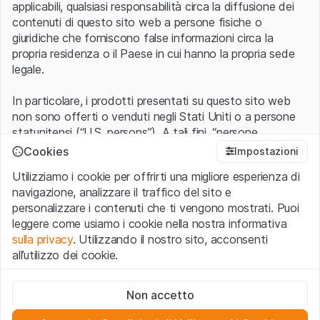
applicabili, qualsiasi responsabilità circa la diffusione dei
contenuti di questo sito web a persone fisiche o
giuridiche che forniscono false informazioni circa la
propria residenza o il Paese in cui hanno la propria sede
legale.
In particolare, i prodotti presentati su questo sito web
non sono offerti o venduti negli Stati Uniti o a persone
statunitensi (“U.S. persons”). A tali fini, “persone
statunitensi” vanno intese nel significato ad esse ascritto
Cookies
Impostazioni
nel Regulation S dello United States Securities Act of
Utilizziamo i cookie per offrirti una migliore esperienza di
1933 che include le persone residenti negli Stati Uniti
navigazione, analizzare il traffico del sito e
d’America, le società per azioni e le altre forme societarie
personalizzare i contenuti che ti vengono mostrati. Puoi
americane.
leggere come usiamo i cookie nella nostra informativa
sulla privacy
. Utilizzando il nostro sito, acconsenti
Condizioni di utilizzo e informazioni legali
all’utilizzo dei cookie.
Con l’accesso al sito web (di seguito, il “Sito”) si dichiara
di aver compreso e di accettare le informazioni legali, le
Cookie strettamente necessari
avvertenze importanti e le condizioni di utilizzo ivi rese
Non accetto
Questi cookie sono necessari per il funzionamento del sito
disponibili.
Nel caso in cui le
Condizioni di utilizzo
non
web e non possono essere disattivati.