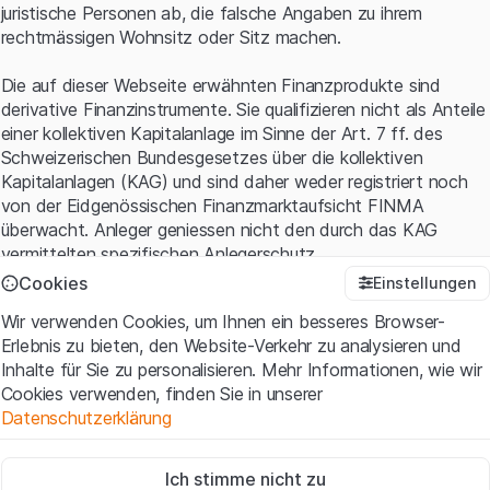
juristische Personen ab, die falsche Angaben zu ihrem
rechtmässigen Wohnsitz oder Sitz machen.
Die auf dieser Webseite erwähnten Finanzprodukte sind
derivative Finanzinstrumente. Sie qualifizieren nicht als Anteile
einer kollektiven Kapitalanlage im Sinne der Art. 7 ff. des
Schweizerischen Bundesgesetzes über die kollektiven
Kapitalanlagen (KAG) und sind daher weder registriert noch
von der Eidgenössischen Finanzmarktaufsicht FINMA
überwacht. Anleger geniessen nicht den durch das KAG
vermittelten spezifischen Anlegerschutz.
Cookies
Einstellungen
Anwendungsbedingungen und rechtliche Informationen
Wir verwenden Cookies, um Ihnen ein besseres Browser-
Mit dem Zugriff auf diese Website der Leonteq Securities AG
Erlebnis zu bieten, den Website-Verkehr zu analysieren und
(die "Website") erklären Sie, dass Sie die rechtlichen
Inhalte für Sie zu personalisieren. Mehr Informationen, wie wir
Informationen und die wichtigen Hinweise und
Cookies verwenden, finden Sie in unserer
Nutzungsbedingungen
verstanden haben und akzeptieren.
Datenschutzerklärung
Wenn Sie mit den Nutzungsbedingungen nicht einverstanden
sind, unterlassen Sie bitte den Zugriff auf diese Website.
Zwingend notwendig
Ich stimme nicht zu
Diese Cookies sind für die Website erforderlich und können nicht