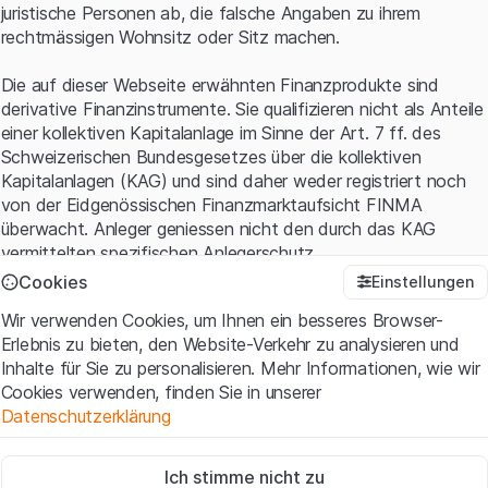
juristische Personen ab, die falsche Angaben zu ihrem
rechtmässigen Wohnsitz oder Sitz machen.
Die auf dieser Webseite erwähnten Finanzprodukte sind
derivative Finanzinstrumente. Sie qualifizieren nicht als Anteile
einer kollektiven Kapitalanlage im Sinne der Art. 7 ff. des
Schweizerischen Bundesgesetzes über die kollektiven
Kapitalanlagen (KAG) und sind daher weder registriert noch
von der Eidgenössischen Finanzmarktaufsicht FINMA
überwacht. Anleger geniessen nicht den durch das KAG
vermittelten spezifischen Anlegerschutz.
Cookies
Einstellungen
Anwendungsbedingungen und rechtliche Informationen
Wir verwenden Cookies, um Ihnen ein besseres Browser-
Mit dem Zugriff auf diese Website der Leonteq Securities AG
Erlebnis zu bieten, den Website-Verkehr zu analysieren und
(die "Website") erklären Sie, dass Sie die rechtlichen
Inhalte für Sie zu personalisieren. Mehr Informationen, wie wir
Informationen und die wichtigen Hinweise und
Cookies verwenden, finden Sie in unserer
Nutzungsbedingungen
verstanden haben und akzeptieren.
Datenschutzerklärung
Wenn Sie mit den Nutzungsbedingungen nicht einverstanden
sind, unterlassen Sie bitte den Zugriff auf diese Website.
Zwingend notwendig
Ich stimme nicht zu
Diese Cookies sind für die Website erforderlich und können nicht