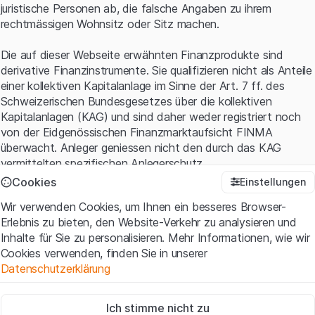
juristische Personen ab, die falsche Angaben zu ihrem
rechtmässigen Wohnsitz oder Sitz machen.
Die auf dieser Webseite erwähnten Finanzprodukte sind
derivative Finanzinstrumente. Sie qualifizieren nicht als Anteile
einer kollektiven Kapitalanlage im Sinne der Art. 7 ff. des
Schweizerischen Bundesgesetzes über die kollektiven
Kapitalanlagen (KAG) und sind daher weder registriert noch
von der Eidgenössischen Finanzmarktaufsicht FINMA
überwacht. Anleger geniessen nicht den durch das KAG
vermittelten spezifischen Anlegerschutz.
Cookies
Einstellungen
Anwendungsbedingungen und rechtliche Informationen
Wir verwenden Cookies, um Ihnen ein besseres Browser-
Mit dem Zugriff auf diese Website der Leonteq Securities AG
Erlebnis zu bieten, den Website-Verkehr zu analysieren und
(die "Website") erklären Sie, dass Sie die rechtlichen
Inhalte für Sie zu personalisieren. Mehr Informationen, wie wir
Informationen und die wichtigen Hinweise und
Cookies verwenden, finden Sie in unserer
Nutzungsbedingungen
verstanden haben und akzeptieren.
Datenschutzerklärung
Wenn Sie mit den Nutzungsbedingungen nicht einverstanden
sind, unterlassen Sie bitte den Zugriff auf diese Website.
Zwingend notwendig
Ich stimme nicht zu
Diese Cookies sind für die Website erforderlich und können nicht