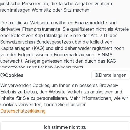
juristische Personen ab, die falsche Angaben zu ihrem
rechtmässigen Wohnsitz oder Sitz machen.
Die auf dieser Webseite erwähnten Finanzprodukte sind
derivative Finanzinstrumente. Sie qualifizieren nicht als Anteile
einer kollektiven Kapitalanlage im Sinne der Art. 7 ff. des
Schweizerischen Bundesgesetzes über die kollektiven
Kapitalanlagen (KAG) und sind daher weder registriert noch
von der Eidgenössischen Finanzmarktaufsicht FINMA
überwacht. Anleger geniessen nicht den durch das KAG
vermittelten spezifischen Anlegerschutz.
Cookies
Einstellungen
Anwendungsbedingungen und rechtliche Informationen
Wir verwenden Cookies, um Ihnen ein besseres Browser-
Mit dem Zugriff auf diese Website der Leonteq Securities AG
Erlebnis zu bieten, den Website-Verkehr zu analysieren und
(die "Website") erklären Sie, dass Sie die rechtlichen
Inhalte für Sie zu personalisieren. Mehr Informationen, wie wir
Informationen und die wichtigen Hinweise und
Cookies verwenden, finden Sie in unserer
Nutzungsbedingungen
verstanden haben und akzeptieren.
Datenschutzerklärung
Wenn Sie mit den Nutzungsbedingungen nicht einverstanden
sind, unterlassen Sie bitte den Zugriff auf diese Website.
Zwingend notwendig
Ich stimme nicht zu
Diese Cookies sind für die Website erforderlich und können nicht