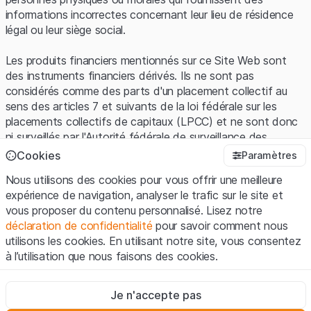
informations incorrectes concernant leur lieu de résidence
légal ou leur siège social.
Les produits financiers mentionnés sur ce Site Web sont
des instruments financiers dérivés. Ils ne sont pas
considérés comme des parts d'un placement collectif au
sens des articles 7 et suivants de la loi fédérale sur les
placements collectifs de capitaux (LPCC) et ne sont donc
ni surveillés par l'Autorité fédérale de surveillance des
marchés financiers (FINMA) ni enregistrés auprès de la
Cookies
Paramètres
FINMA. Les investisseurs ne bénéficient pas de la
Nous utilisons des cookies pour vous offrir une meilleure
protection spécifique des investisseurs prévue par la LPCC.
expérience de navigation, analyser le trafic sur le site et
vous proposer du contenu personnalisé. Lisez notre
Conditions d'utilisation et informations juridiques
déclaration de confidentialité
pour savoir comment nous
En utilisant le Site Web de Leonteq Securities AG (ci-après
utilisons les cookies. En utilisant notre site, vous consentez
"Site Web"), vous confirmez que vous avez compris et que
à l’utilisation que nous faisons des cookies.
vous acceptez les informations juridiques, les notes
importantes et les
Conditions d'utilisation
présentées ici. Si
Strictement nécessaires
vous n'acceptez pas les Conditions d'utilisation, veuillez-
Je n'accepte pas
Ces cookies sont nécessaires au bon fonctionnement du site
vous abstenir d'utiliser ce Site Web.
Internet et ne peuvent pas être désactivés.