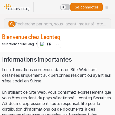
Se connecter
Bienvenue chez Leonteq
FR
Sélectionner une langue
Informations importantes
Les informations contenues dans ce Site Web sont
destinées uniquement aux personnes résidant ou ayant leur
siège social en Suisse.
En utilisant ce Site Web, vous confirmez expressément que
vous êtes résident du pays sélectionné. Leonteq Securities
AG décline expressément toute responsabilité pour la
distribution d'informations ou de documents à des
Erreur du serveur.
personnes physiques ou morales qui fournissent des