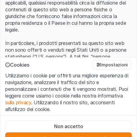
applicabili, qualsiasi responsabilità circa la diffusione dei
contenuti di questo sito web a persone fisiche o
giuridiche che forniscono false informazioni circa la
propria residenza o il Paese in cui hanno la propria sede
legale.
In particolare, i prodotti presentati su questo sito web
non sono offerti o venduti negli Stati Uniti o a persone
statunitensi (“U.S. persons”). A tali fini, “persone
statunitensi” vanno intese nel significato ad esse ascritto
Cookies
Impostazioni
nel Regulation S dello United States Securities Act of
Utilizziamo i cookie per offrirti una migliore esperienza di
1933 che include le persone residenti negli Stati Uniti
navigazione, analizzare il traffico del sito e
d’America, le società per azioni e le altre forme societarie
personalizzare i contenuti che ti vengono mostrati. Puoi
americane.
leggere come usiamo i cookie nella nostra informativa
sulla privacy
. Utilizzando il nostro sito, acconsenti
Condizioni di utilizzo e informazioni legali
all’utilizzo dei cookie.
Con l’accesso al sito web (di seguito, il “Sito”) si dichiara
di aver compreso e di accettare le informazioni legali, le
Cookie strettamente necessari
avvertenze importanti e le condizioni di utilizzo ivi rese
Non accetto
Questi cookie sono necessari per il funzionamento del sito
disponibili.
Nel caso in cui le
Condizioni di utilizzo
non
web e non possono essere disattivati.