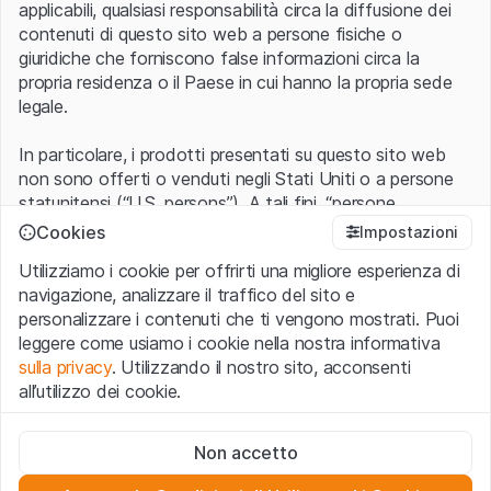
applicabili, qualsiasi responsabilità circa la diffusione dei
contenuti di questo sito web a persone fisiche o
giuridiche che forniscono false informazioni circa la
propria residenza o il Paese in cui hanno la propria sede
legale.
In particolare, i prodotti presentati su questo sito web
non sono offerti o venduti negli Stati Uniti o a persone
statunitensi (“U.S. persons”). A tali fini, “persone
statunitensi” vanno intese nel significato ad esse ascritto
Cookies
Impostazioni
nel Regulation S dello United States Securities Act of
Utilizziamo i cookie per offrirti una migliore esperienza di
1933 che include le persone residenti negli Stati Uniti
navigazione, analizzare il traffico del sito e
d’America, le società per azioni e le altre forme societarie
personalizzare i contenuti che ti vengono mostrati. Puoi
americane.
leggere come usiamo i cookie nella nostra informativa
sulla privacy
. Utilizzando il nostro sito, acconsenti
Condizioni di utilizzo e informazioni legali
all’utilizzo dei cookie.
Con l’accesso al sito web (di seguito, il “Sito”) si dichiara
di aver compreso e di accettare le informazioni legali, le
Cookie strettamente necessari
avvertenze importanti e le condizioni di utilizzo ivi rese
Non accetto
Questi cookie sono necessari per il funzionamento del sito
disponibili.
Nel caso in cui le
Condizioni di utilizzo
non
web e non possono essere disattivati.