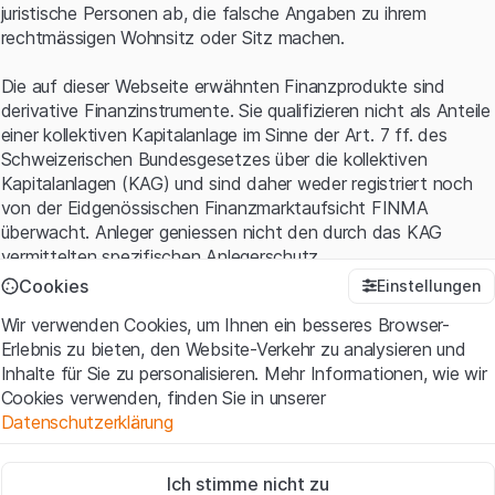
juristische Personen ab, die falsche Angaben zu ihrem
rechtmässigen Wohnsitz oder Sitz machen.
Die auf dieser Webseite erwähnten Finanzprodukte sind
derivative Finanzinstrumente. Sie qualifizieren nicht als Anteile
einer kollektiven Kapitalanlage im Sinne der Art. 7 ff. des
Schweizerischen Bundesgesetzes über die kollektiven
Kapitalanlagen (KAG) und sind daher weder registriert noch
von der Eidgenössischen Finanzmarktaufsicht FINMA
überwacht. Anleger geniessen nicht den durch das KAG
vermittelten spezifischen Anlegerschutz.
Cookies
Einstellungen
Anwendungsbedingungen und rechtliche Informationen
Wir verwenden Cookies, um Ihnen ein besseres Browser-
Mit dem Zugriff auf diese Website der Leonteq Securities AG
Erlebnis zu bieten, den Website-Verkehr zu analysieren und
(die "Website") erklären Sie, dass Sie die rechtlichen
Inhalte für Sie zu personalisieren. Mehr Informationen, wie wir
Informationen und die wichtigen Hinweise und
Cookies verwenden, finden Sie in unserer
Nutzungsbedingungen
verstanden haben und akzeptieren.
Datenschutzerklärung
Wenn Sie mit den Nutzungsbedingungen nicht einverstanden
sind, unterlassen Sie bitte den Zugriff auf diese Website.
Zwingend notwendig
Ich stimme nicht zu
Diese Cookies sind für die Website erforderlich und können nicht