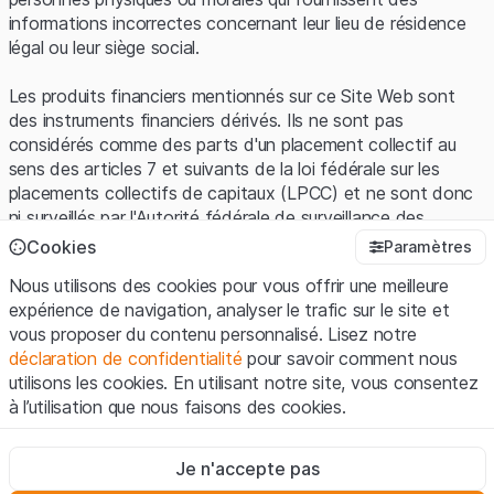
informations incorrectes concernant leur lieu de résidence
légal ou leur siège social.
Les produits financiers mentionnés sur ce Site Web sont
des instruments financiers dérivés. Ils ne sont pas
considérés comme des parts d'un placement collectif au
sens des articles 7 et suivants de la loi fédérale sur les
placements collectifs de capitaux (LPCC) et ne sont donc
ni surveillés par l'Autorité fédérale de surveillance des
marchés financiers (FINMA) ni enregistrés auprès de la
Cookies
Paramètres
FINMA. Les investisseurs ne bénéficient pas de la
Nous utilisons des cookies pour vous offrir une meilleure
protection spécifique des investisseurs prévue par la LPCC.
expérience de navigation, analyser le trafic sur le site et
vous proposer du contenu personnalisé. Lisez notre
Conditions d'utilisation et informations juridiques
déclaration de confidentialité
pour savoir comment nous
En utilisant le Site Web de Leonteq Securities AG (ci-après
utilisons les cookies. En utilisant notre site, vous consentez
"Site Web"), vous confirmez que vous avez compris et que
à l’utilisation que nous faisons des cookies.
vous acceptez les informations juridiques, les notes
importantes et les
Conditions d'utilisation
présentées ici. Si
Strictement nécessaires
vous n'acceptez pas les Conditions d'utilisation, veuillez-
Je n'accepte pas
Ces cookies sont nécessaires au bon fonctionnement du site
vous abstenir d'utiliser ce Site Web.
Internet et ne peuvent pas être désactivés.