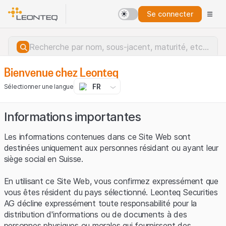
Se connecter
Bienvenue chez Leonteq
FR
Sélectionner une langue
Informations importantes
Les informations contenues dans ce Site Web sont
destinées uniquement aux personnes résidant ou ayant leur
siège social en Suisse.
En utilisant ce Site Web, vous confirmez expressément que
vous êtes résident du pays sélectionné. Leonteq Securities
AG décline expressément toute responsabilité pour la
distribution d'informations ou de documents à des
Erreur du serveur.
personnes physiques ou morales qui fournissent des