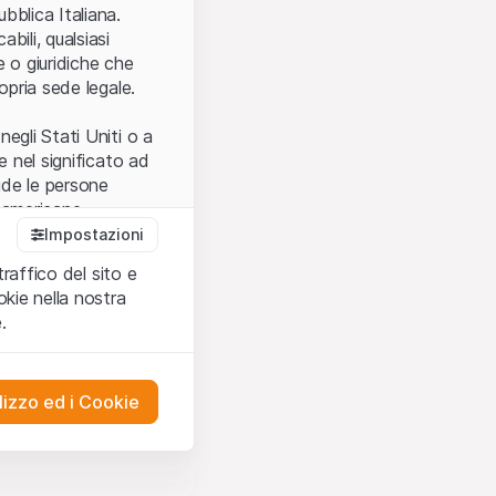
.
bblica Italiana.
bili, qualsiasi
e o giuridiche che
opria sede legale.
egli Stati Uniti o a
e nel significato ad
ude le persone
e americane.
Impostazioni
traffico del sito e
cettare le
kie nella nostra
ibili.
Nel caso in
.
ere l’utilizzo del
tivati.
lizzo ed i Cookie
del Sito”) contenuti o
presentano né
 comprendere
ities AG, EFG