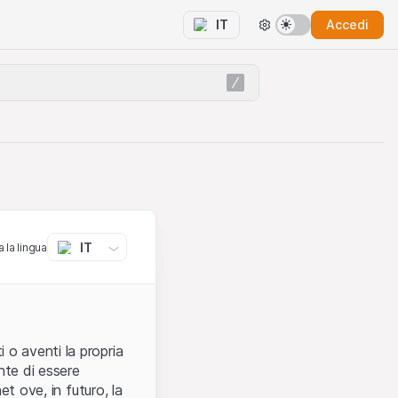
Accedi
IT
IT
 la lingua
 o aventi la propria
nte di essere
et ove, in futuro, la