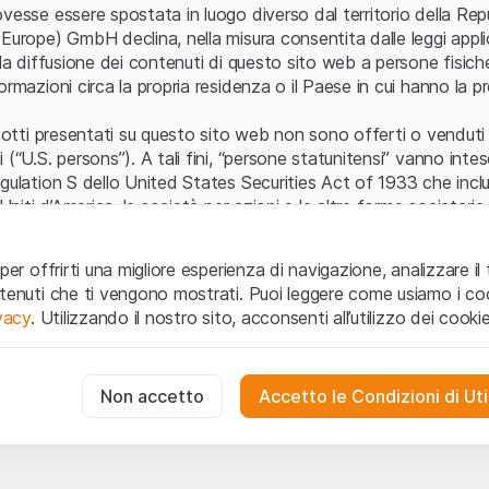
Errore del server
vesse essere spostata in luogo diverso dal territorio della Repu
Europe) GmbH declina, nella misura consentita dalle leggi applica
 la diffusione dei contenuti di questo sito web a persone fisich
ormazioni circa la propria residenza o il Paese in cui hanno la pr
odotti presentati su questo sito web non sono offerti o venduti n
 (“U.S. persons”). A tali fini, “persone statunitensi” vanno intes
egulation S dello United States Securities Act of 1933 che incl
 Uniti d’America, le società per azioni e le altre forme societari
zo e informazioni legali
per offrirti una migliore esperienza di navigazione, analizzare il 
o web (di seguito, il “Sito”) si dichiara di aver compreso e di ac
ntenuti che ti vengono mostrati. Puoi leggere come usiamo i coo
le avvertenze importanti e le condizioni di utilizzo ivi rese dispon
ivacy
. Utilizzando il nostro sito, acconsenti all’utilizzo dei cookie
 utilizzo
non siano accettate, l’utente è tenuto ad interromp
te necessari
cessari per il funzionamento del sito web e non possono essere disat
Non accetto
Accetto le Condizioni di Uti
 o invito ad acquistare
odotti, i dati, i servizi, gli strumenti, i documenti (i “Contenuti 
 Sito web hanno esclusivamente finalità informative e non rap
no in forma anonima le interazioni dei visitatori con il sito web per
tazione all’acquisto o alla vendita di prodotti di Leonteq Secur
to degli utenti.