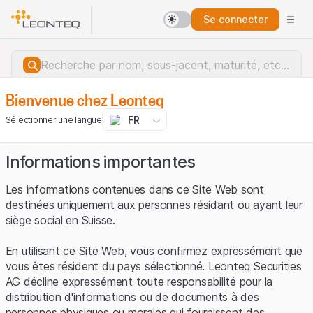
Se connecter
Bienvenue chez Leonteq
FR
Sélectionner une langue
Informations importantes
Les informations contenues dans ce Site Web sont
destinées uniquement aux personnes résidant ou ayant leur
siège social en Suisse.
En utilisant ce Site Web, vous confirmez expressément que
vous êtes résident du pays sélectionné. Leonteq Securities
AG décline expressément toute responsabilité pour la
distribution d'informations ou de documents à des
Erreur du serveur.
personnes physiques ou morales qui fournissent des