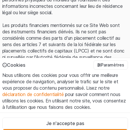
informations incorrectes concernant leur lieu de résidence
légal ou leur siège social.
Les produits financiers mentionnés sur ce Site Web sont
des instruments financiers dérivés. Ils ne sont pas
considérés comme des parts d'un placement collectif au
sens des articles 7 et suivants de la loi fédérale sur les
placements collectifs de capitaux (LPCC) et ne sont donc
ni surveillés par l'Autorité fédérale de surveillance des
marchés financiers (FINMA) ni enregistrés auprès de la
Cookies
Paramètres
FINMA. Les investisseurs ne bénéficient pas de la
Nous utilisons des cookies pour vous offrir une meilleure
protection spécifique des investisseurs prévue par la LPCC.
expérience de navigation, analyser le trafic sur le site et
vous proposer du contenu personnalisé. Lisez notre
Conditions d'utilisation et informations juridiques
déclaration de confidentialité
pour savoir comment nous
En utilisant le Site Web de Leonteq Securities AG (ci-après
utilisons les cookies. En utilisant notre site, vous consentez
"Site Web"), vous confirmez que vous avez compris et que
à l’utilisation que nous faisons des cookies.
vous acceptez les informations juridiques, les notes
importantes et les
Conditions d'utilisation
présentées ici. Si
Strictement nécessaires
vous n'acceptez pas les Conditions d'utilisation, veuillez-
Je n'accepte pas
Ces cookies sont nécessaires au bon fonctionnement du site
vous abstenir d'utiliser ce Site Web.
Internet et ne peuvent pas être désactivés.