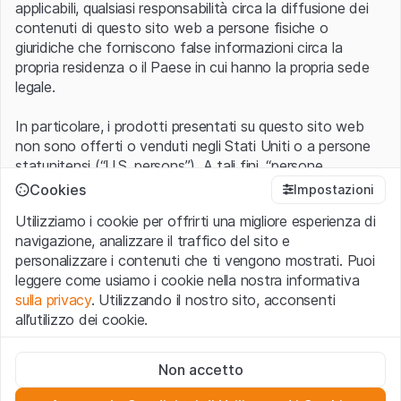
applicabili, qualsiasi responsabilità circa la diffusione dei
contenuti di questo sito web a persone fisiche o
giuridiche che forniscono false informazioni circa la
propria residenza o il Paese in cui hanno la propria sede
legale.
In particolare, i prodotti presentati su questo sito web
non sono offerti o venduti negli Stati Uniti o a persone
statunitensi (“U.S. persons”). A tali fini, “persone
statunitensi” vanno intese nel significato ad esse ascritto
Cookies
Impostazioni
nel Regulation S dello United States Securities Act of
Utilizziamo i cookie per offrirti una migliore esperienza di
1933 che include le persone residenti negli Stati Uniti
navigazione, analizzare il traffico del sito e
d’America, le società per azioni e le altre forme societarie
personalizzare i contenuti che ti vengono mostrati. Puoi
americane.
leggere come usiamo i cookie nella nostra informativa
sulla privacy
. Utilizzando il nostro sito, acconsenti
Condizioni di utilizzo e informazioni legali
all’utilizzo dei cookie.
Con l’accesso al sito web (di seguito, il “Sito”) si dichiara
di aver compreso e di accettare le informazioni legali, le
Cookie strettamente necessari
avvertenze importanti e le condizioni di utilizzo ivi rese
Non accetto
Questi cookie sono necessari per il funzionamento del sito
disponibili.
Nel caso in cui le
Condizioni di utilizzo
non
web e non possono essere disattivati.