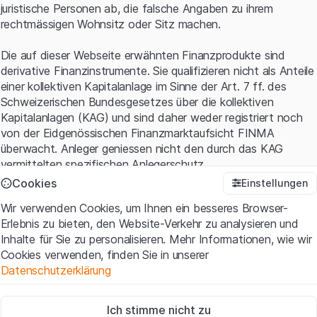
juristische Personen ab, die falsche Angaben zu ihrem
rechtmässigen Wohnsitz oder Sitz machen.
Die auf dieser Webseite erwähnten Finanzprodukte sind
derivative Finanzinstrumente. Sie qualifizieren nicht als Anteile
einer kollektiven Kapitalanlage im Sinne der Art. 7 ff. des
Schweizerischen Bundesgesetzes über die kollektiven
Kapitalanlagen (KAG) und sind daher weder registriert noch
von der Eidgenössischen Finanzmarktaufsicht FINMA
überwacht. Anleger geniessen nicht den durch das KAG
vermittelten spezifischen Anlegerschutz.
Cookies
Einstellungen
Anwendungsbedingungen und rechtliche Informationen
Wir verwenden Cookies, um Ihnen ein besseres Browser-
Mit dem Zugriff auf diese Website der Leonteq Securities AG
Erlebnis zu bieten, den Website-Verkehr zu analysieren und
(die "Website") erklären Sie, dass Sie die rechtlichen
Inhalte für Sie zu personalisieren. Mehr Informationen, wie wir
Informationen und die wichtigen Hinweise und
Cookies verwenden, finden Sie in unserer
Nutzungsbedingungen
verstanden haben und akzeptieren.
Datenschutzerklärung
Wenn Sie mit den Nutzungsbedingungen nicht einverstanden
sind, unterlassen Sie bitte den Zugriff auf diese Website.
Zwingend notwendig
Ich stimme nicht zu
Diese Cookies sind für die Website erforderlich und können nicht