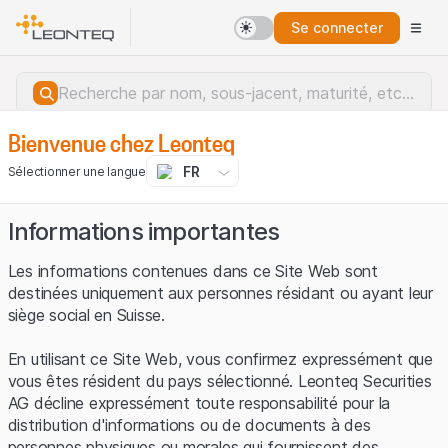
Se connecter
Bienvenue chez Leonteq
FR
Sélectionner une langue
Informations importantes
Les informations contenues dans ce Site Web sont
destinées uniquement aux personnes résidant ou ayant leur
siège social en Suisse.
En utilisant ce Site Web, vous confirmez expressément que
vous êtes résident du pays sélectionné. Leonteq Securities
AG décline expressément toute responsabilité pour la
distribution d'informations ou de documents à des
Erreur du serveur.
personnes physiques ou morales qui fournissent des