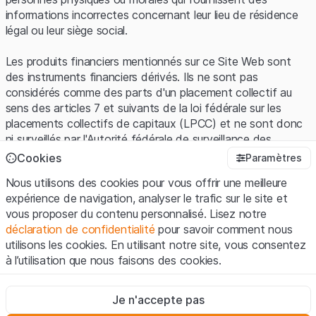
informations incorrectes concernant leur lieu de résidence
légal ou leur siège social.
Les produits financiers mentionnés sur ce Site Web sont
des instruments financiers dérivés. Ils ne sont pas
considérés comme des parts d'un placement collectif au
sens des articles 7 et suivants de la loi fédérale sur les
placements collectifs de capitaux (LPCC) et ne sont donc
ni surveillés par l'Autorité fédérale de surveillance des
marchés financiers (FINMA) ni enregistrés auprès de la
Cookies
Paramètres
FINMA. Les investisseurs ne bénéficient pas de la
Nous utilisons des cookies pour vous offrir une meilleure
protection spécifique des investisseurs prévue par la LPCC.
expérience de navigation, analyser le trafic sur le site et
vous proposer du contenu personnalisé. Lisez notre
Conditions d'utilisation et informations juridiques
déclaration de confidentialité
pour savoir comment nous
En utilisant le Site Web de Leonteq Securities AG (ci-après
utilisons les cookies. En utilisant notre site, vous consentez
"Site Web"), vous confirmez que vous avez compris et que
à l’utilisation que nous faisons des cookies.
vous acceptez les informations juridiques, les notes
importantes et les
Conditions d'utilisation
présentées ici. Si
Strictement nécessaires
vous n'acceptez pas les Conditions d'utilisation, veuillez-
Je n'accepte pas
Ces cookies sont nécessaires au bon fonctionnement du site
vous abstenir d'utiliser ce Site Web.
Internet et ne peuvent pas être désactivés.