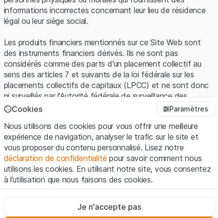
informations incorrectes concernant leur lieu de résidence
légal ou leur siège social.
Les produits financiers mentionnés sur ce Site Web sont
des instruments financiers dérivés. Ils ne sont pas
considérés comme des parts d'un placement collectif au
sens des articles 7 et suivants de la loi fédérale sur les
placements collectifs de capitaux (LPCC) et ne sont donc
ni surveillés par l'Autorité fédérale de surveillance des
marchés financiers (FINMA) ni enregistrés auprès de la
Cookies
Paramètres
FINMA. Les investisseurs ne bénéficient pas de la
Nous utilisons des cookies pour vous offrir une meilleure
protection spécifique des investisseurs prévue par la LPCC.
expérience de navigation, analyser le trafic sur le site et
vous proposer du contenu personnalisé. Lisez notre
Conditions d'utilisation et informations juridiques
déclaration de confidentialité
pour savoir comment nous
En utilisant le Site Web de Leonteq Securities AG (ci-après
utilisons les cookies. En utilisant notre site, vous consentez
"Site Web"), vous confirmez que vous avez compris et que
à l’utilisation que nous faisons des cookies.
vous acceptez les informations juridiques, les notes
importantes et les
Conditions d'utilisation
présentées ici. Si
Strictement nécessaires
vous n'acceptez pas les Conditions d'utilisation, veuillez-
Je n'accepte pas
Ces cookies sont nécessaires au bon fonctionnement du site
vous abstenir d'utiliser ce Site Web.
Internet et ne peuvent pas être désactivés.