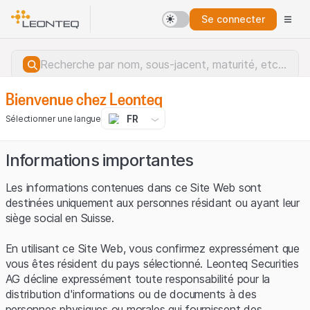
Se connecter
Bienvenue chez Leonteq
FR
Sélectionner une langue
Informations importantes
Les informations contenues dans ce Site Web sont
destinées uniquement aux personnes résidant ou ayant leur
siège social en Suisse.
En utilisant ce Site Web, vous confirmez expressément que
vous êtes résident du pays sélectionné. Leonteq Securities
AG décline expressément toute responsabilité pour la
distribution d'informations ou de documents à des
Erreur du serveur.
personnes physiques ou morales qui fournissent des