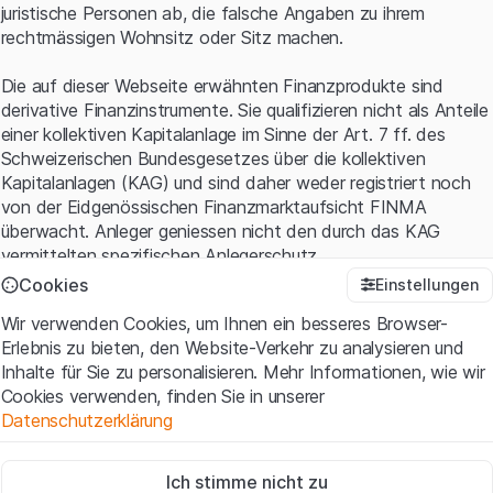
juristische Personen ab, die falsche Angaben zu ihrem
rechtmässigen Wohnsitz oder Sitz machen.
Die auf dieser Webseite erwähnten Finanzprodukte sind
derivative Finanzinstrumente. Sie qualifizieren nicht als Anteile
einer kollektiven Kapitalanlage im Sinne der Art. 7 ff. des
Schweizerischen Bundesgesetzes über die kollektiven
Kapitalanlagen (KAG) und sind daher weder registriert noch
von der Eidgenössischen Finanzmarktaufsicht FINMA
überwacht. Anleger geniessen nicht den durch das KAG
vermittelten spezifischen Anlegerschutz.
Cookies
Einstellungen
Anwendungsbedingungen und rechtliche Informationen
Wir verwenden Cookies, um Ihnen ein besseres Browser-
Mit dem Zugriff auf diese Website der Leonteq Securities AG
Erlebnis zu bieten, den Website-Verkehr zu analysieren und
(die "Website") erklären Sie, dass Sie die rechtlichen
Inhalte für Sie zu personalisieren. Mehr Informationen, wie wir
Informationen und die wichtigen Hinweise und
Cookies verwenden, finden Sie in unserer
Nutzungsbedingungen
verstanden haben und akzeptieren.
Datenschutzerklärung
Wenn Sie mit den Nutzungsbedingungen nicht einverstanden
sind, unterlassen Sie bitte den Zugriff auf diese Website.
Zwingend notwendig
Ich stimme nicht zu
Diese Cookies sind für die Website erforderlich und können nicht