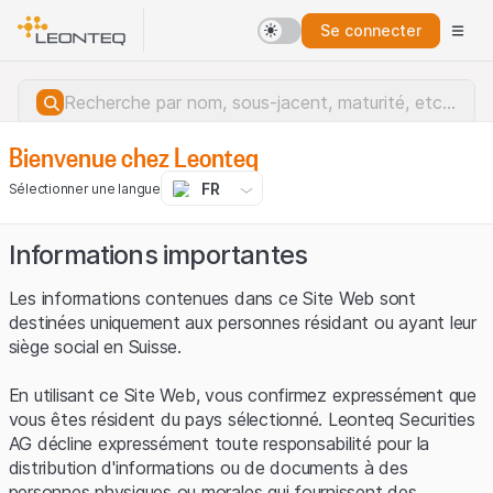
Se connecter
Bienvenue chez Leonteq
FR
Sélectionner une langue
Informations importantes
Les informations contenues dans ce Site Web sont
destinées uniquement aux personnes résidant ou ayant leur
siège social en Suisse.
En utilisant ce Site Web, vous confirmez expressément que
vous êtes résident du pays sélectionné. Leonteq Securities
AG décline expressément toute responsabilité pour la
distribution d'informations ou de documents à des
Erreur du serveur.
personnes physiques ou morales qui fournissent des