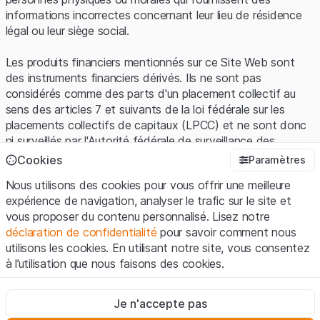
informations incorrectes concernant leur lieu de résidence
légal ou leur siège social.
Les produits financiers mentionnés sur ce Site Web sont
des instruments financiers dérivés. Ils ne sont pas
considérés comme des parts d'un placement collectif au
sens des articles 7 et suivants de la loi fédérale sur les
placements collectifs de capitaux (LPCC) et ne sont donc
ni surveillés par l'Autorité fédérale de surveillance des
marchés financiers (FINMA) ni enregistrés auprès de la
Cookies
Paramètres
FINMA. Les investisseurs ne bénéficient pas de la
Nous utilisons des cookies pour vous offrir une meilleure
protection spécifique des investisseurs prévue par la LPCC.
expérience de navigation, analyser le trafic sur le site et
vous proposer du contenu personnalisé. Lisez notre
Conditions d'utilisation et informations juridiques
déclaration de confidentialité
pour savoir comment nous
En utilisant le Site Web de Leonteq Securities AG (ci-après
utilisons les cookies. En utilisant notre site, vous consentez
"Site Web"), vous confirmez que vous avez compris et que
à l’utilisation que nous faisons des cookies.
vous acceptez les informations juridiques, les notes
importantes et les
Conditions d'utilisation
présentées ici. Si
Strictement nécessaires
vous n'acceptez pas les Conditions d'utilisation, veuillez-
Je n'accepte pas
Ces cookies sont nécessaires au bon fonctionnement du site
vous abstenir d'utiliser ce Site Web.
Internet et ne peuvent pas être désactivés.