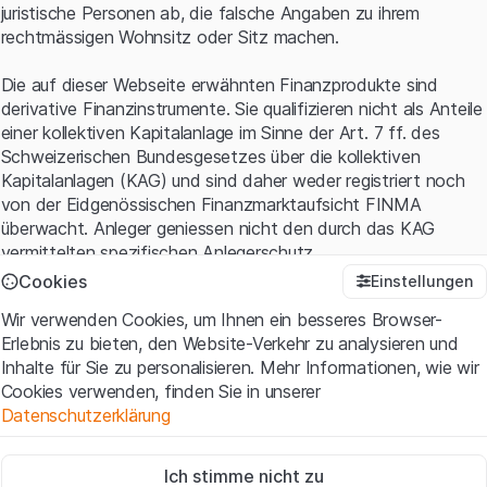
juristische Personen ab, die falsche Angaben zu ihrem
rechtmässigen Wohnsitz oder Sitz machen.
Die auf dieser Webseite erwähnten Finanzprodukte sind
derivative Finanzinstrumente. Sie qualifizieren nicht als Anteile
einer kollektiven Kapitalanlage im Sinne der Art. 7 ff. des
Schweizerischen Bundesgesetzes über die kollektiven
Kapitalanlagen (KAG) und sind daher weder registriert noch
von der Eidgenössischen Finanzmarktaufsicht FINMA
überwacht. Anleger geniessen nicht den durch das KAG
vermittelten spezifischen Anlegerschutz.
Cookies
Einstellungen
Anwendungsbedingungen und rechtliche Informationen
Wir verwenden Cookies, um Ihnen ein besseres Browser-
Mit dem Zugriff auf diese Website der Leonteq Securities AG
Erlebnis zu bieten, den Website-Verkehr zu analysieren und
(die "Website") erklären Sie, dass Sie die rechtlichen
Inhalte für Sie zu personalisieren. Mehr Informationen, wie wir
Informationen und die wichtigen Hinweise und
Cookies verwenden, finden Sie in unserer
Nutzungsbedingungen
verstanden haben und akzeptieren.
Datenschutzerklärung
Wenn Sie mit den Nutzungsbedingungen nicht einverstanden
sind, unterlassen Sie bitte den Zugriff auf diese Website.
Zwingend notwendig
Ich stimme nicht zu
Diese Cookies sind für die Website erforderlich und können nicht