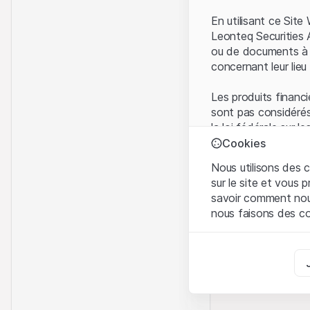
En utilisant ce Sit
Leonteq Securities 
ou de documents à d
concernant leur lieu 
Les produits financi
sont pas considérés
la loi fédérale sur 
l'Autorité fédérale
Cookies
Les investisseurs ne
Nous utilisons des c
sur le site et vous
Conditions d'utilis
savoir comment nous 
En utilisant le Sit
nous faisons des co
avez compris et que
Conditions d'utilisat
Strictement nécess
abstenir d'utiliser c
Ces cookies sont néce
Informations propr
Analyses
Tous les droits de p
Ces cookies suivent l
marque) relatifs au