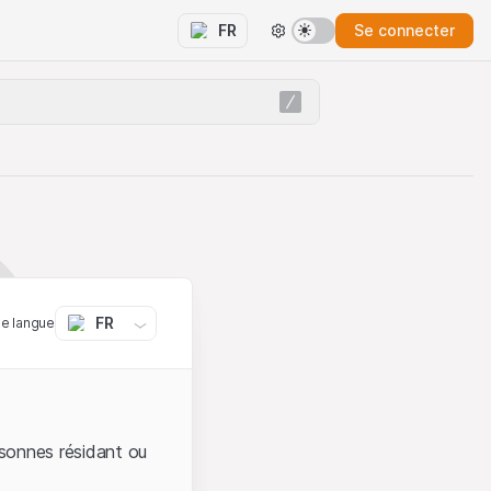
Se connecter
FR
FR
ne langue
sonnes résidant ou