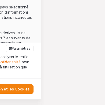
.
pays sélectionné.
on d'informations
mations incorrectes
 dérivés. Ils ne
s 7 et suivants de
surveillés par
auprès de la FINMA.
Paramètres
 prévue par la LPCC.
analyser le trafic
nfidentialité
pour
l’utilisation que
firmez que vous
es et les
sation, veuillez-vous
tre désactivés.
on et les Cookies
ception et de
ur mieux
urities AG ou à ses