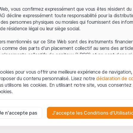
Erreur du serveur
e Web, vous confirmez expressément que vous êtes résident du 
AG décline expressément toute responsabilité pour la distributi
es personnes physiques ou morales qui fournissent des infor
de résidence légal ou leur siège social.
ers mentionnés sur ce Site Web sont des instruments financiers
 comme des parts d'un placement collectif au sens des article
les placements collectifs de capitaux (LPCC) et ne sont donc ni 
 de surveillance des marchés financiers (FINMA) ni enregistrés 
 bénéficient pas de la protection spécifique des investisseurs
ookies pour vous offrir une meilleure expérience de navigation, 
 proposer du contenu personnalisé. Lisez notre
déclaration de co
ation et informations juridiques
utilisons les cookies. En utilisant notre site, vous consentez à 
e Web de Leonteq Securities AG (ci-après "Site Web"), vous con
okies.
 vous acceptez les informations juridiques, les notes important
ion
présentées ici. Si vous n'acceptez pas les Conditions d'utili
aires
e Site Web.
ssaires au bon fonctionnement du site Internet et ne peuvent pas ê
Je n'accepte pas
J'accepte les Conditions d'Utilisati
iétaires
ropriété intellectuelle (par exemple, les droits d'auteur, de con
es interactions des visiteurs du site Internet de manière anonyme po
 matériel présenté sur le Site Web appartiennent à Leonteq Sec