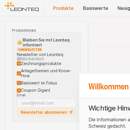
Produkte
Basis​werte
Neuig
Produktdetails
Bleiben Sie mit Leonteq
informiert
NEWSLETTER
Newsletter von Leonteq
Wöchentlich
Zeichnungsprodukte
Anlagethemen und Know-
How
Willkommen 
Basiswert im Fokus
Coupon Gigant
Email
Wichtige Hin
Newsletter abonnieren
Die Informationen a
Schweiz gedacht.