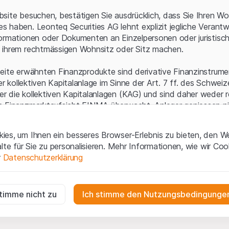
Serverfehler.
site besuchen, bestätigen Sie ausdrücklich, dass Sie Ihren Wo
 haben. Leonteq Securities AG lehnt explizit jegliche Verantw
ormationen oder Dokumenten an Einzelpersonen oder juristisc
 ihrem rechtmässigen Wohnsitz oder Sitz machen.
eite erwähnten Finanzprodukte sind derivative Finanzinstrument
ner kollektiven Kapitalanlage im Sinne der Art. 7 ff. des Schwei
 die kollektiven Kapitalanlagen (KAG) und sind daher weder r
n Finanzmarktaufsicht FINMA überwacht. Anleger geniessen n
ezifischen Anlegerschutz.
es, um Ihnen ein besseres Browser-Erlebnis zu bieten, den W
ungen und rechtliche Informationen
alte für Sie zu personalisieren. Mehr Informationen, wie wir Co
 diese Website der Leonteq Securities AG (die "Website") erklär
r
Datenschutzerklärung
tionen und die wichtigen Hinweise und
Nutzungsbedingungen
v
nn Sie mit den Nutzungsbedingungen nicht einverstanden sind,
ig
f diese Website.
r die Website erforderlich und können nicht deaktiviert werden.
stimme nicht zu
Ich stimme den Nutzungsbedingungen
n
lgüterrechte (wie z.B. Urheber¬, Design¬ und Markenrechte) a
gen die Interaktionen der Website-Besucher in anonymer Form, um d
 Material liegen bei Leonteq Securities AG oder Plattform-Par