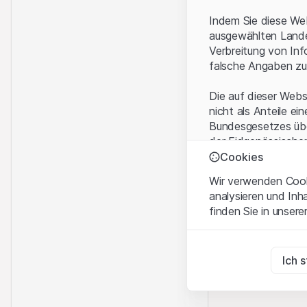
Indem Sie diese Web
ausgewählten Landes
Verbreitung von Inf
falsche Angaben zu
Die auf dieser Webs
nicht als Anteile ei
Bundesgesetzes über
der Eidgenössische
KAG vermittelten sp
Cookies
Wir verwenden Cooki
Anwendungsbeding
analysieren und Inh
Mit dem Zugriff auf
finden Sie in unsere
rechtlichen Informa
und akzeptieren. We
Zwingend notwend
bitte den Zugriff au
Diese Cookies sind fü
Ich 
Eigentumsrechte
Zu Analysezwecke
Sämtliche Immateria
Diese Cookies verfol
Website enthaltenen