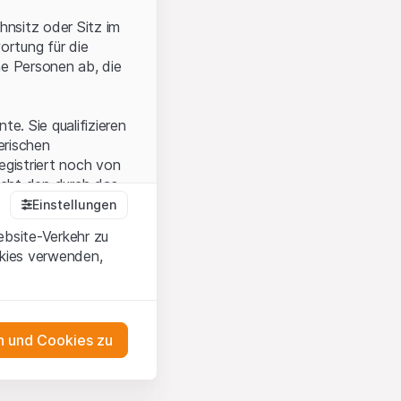
hnsitz oder Sitz im
ortung für die
he Personen ab, die
e. Sie qualifizieren
zerischen
egistriert noch von
icht den durch das
Einstellungen
ebsite-Verkehr zu
okies verwenden,
en Sie, dass Sie die
erstanden haben
 unterlassen Sie
 und Cookies zu
n dem auf der
as Engagement
tnern, welche die