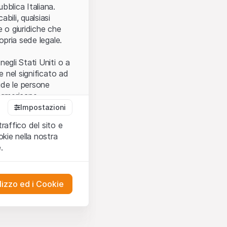
.
bblica Italiana.
bili, qualsiasi
e o giuridiche che
opria sede legale.
egli Stati Uniti o a
e nel significato ad
ude le persone
e americane.
Impostazioni
traffico del sito e
cettare le
kie nella nostra
ibili.
Nel caso in
.
ere l’utilizzo del
tivati.
lizzo ed i Cookie
del Sito”) contenuti o
presentano né
 comprendere
ities AG, EFG