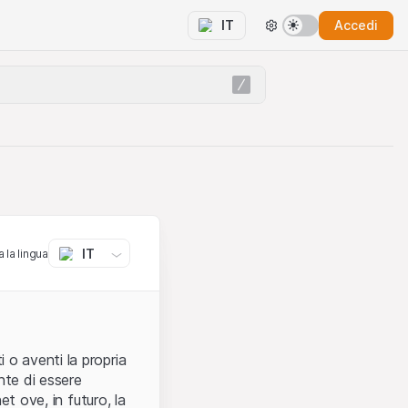
Accedi
IT
IT
 la lingua
 o aventi la propria
nte di essere
et ove, in futuro, la