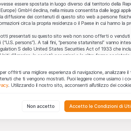
Errore del server
vesse essere spostata in luogo diverso dal territorio della Repu
Europe) GmbH declina, nella misura consentita dalle leggi applica
 la diffusione dei contenuti di questo sito web a persone fisich
ormazioni circa la propria residenza o il Paese in cui hanno la pr
odotti presentati su questo sito web non sono offerti o venduti n
 (“U.S. persons”). A tali fini, “persone statunitensi” vanno intes
egulation S dello United States Securities Act of 1933 che incl
 Uniti d’America, le società per azioni e le altre forme societari
zo e informazioni legali
per offrirti una migliore esperienza di navigazione, analizzare il 
o web (di seguito, il “Sito”) si dichiara di aver compreso e di ac
ntenuti che ti vengono mostrati. Puoi leggere come usiamo i coo
le avvertenze importanti e le condizioni di utilizzo ivi rese dispon
ivacy
. Utilizzando il nostro sito, acconsenti all’utilizzo dei cookie
 utilizzo
non siano accettate, l’utente è tenuto ad interromp
te necessari
cessari per il funzionamento del sito web e non possono essere disat
Non accetto
Accetto le Condizioni di Uti
 o invito ad acquistare
odotti, i dati, i servizi, gli strumenti, i documenti (i “Contenuti 
 Sito web hanno esclusivamente finalità informative e non rap
no in forma anonima le interazioni dei visitatori con il sito web per
tazione all’acquisto o alla vendita di prodotti di Leonteq Secur
to degli utenti.