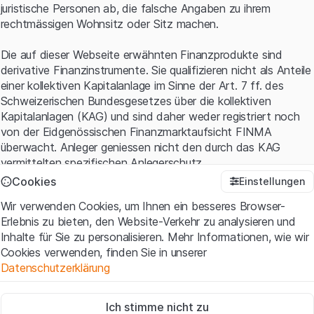
juristische Personen ab, die falsche Angaben zu ihrem
rechtmässigen Wohnsitz oder Sitz machen.
Die auf dieser Webseite erwähnten Finanzprodukte sind
derivative Finanzinstrumente. Sie qualifizieren nicht als Anteile
einer kollektiven Kapitalanlage im Sinne der Art. 7 ff. des
Schweizerischen Bundesgesetzes über die kollektiven
Kapitalanlagen (KAG) und sind daher weder registriert noch
von der Eidgenössischen Finanzmarktaufsicht FINMA
überwacht. Anleger geniessen nicht den durch das KAG
vermittelten spezifischen Anlegerschutz.
Cookies
Einstellungen
Anwendungsbedingungen und rechtliche Informationen
Wir verwenden Cookies, um Ihnen ein besseres Browser-
Mit dem Zugriff auf diese Website der Leonteq Securities AG
Erlebnis zu bieten, den Website-Verkehr zu analysieren und
(die "Website") erklären Sie, dass Sie die rechtlichen
Inhalte für Sie zu personalisieren. Mehr Informationen, wie wir
Informationen und die wichtigen Hinweise und
Cookies verwenden, finden Sie in unserer
Nutzungsbedingungen
verstanden haben und akzeptieren.
Datenschutzerklärung
Wenn Sie mit den Nutzungsbedingungen nicht einverstanden
sind, unterlassen Sie bitte den Zugriff auf diese Website.
Zwingend notwendig
Ich stimme nicht zu
Diese Cookies sind für die Website erforderlich und können nicht