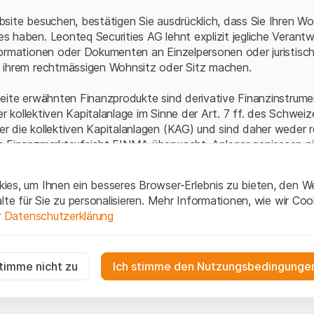
Serverfehler.
site besuchen, bestätigen Sie ausdrücklich, dass Sie Ihren Wo
 haben. Leonteq Securities AG lehnt explizit jegliche Verantw
ormationen oder Dokumenten an Einzelpersonen oder juristisc
 ihrem rechtmässigen Wohnsitz oder Sitz machen.
eite erwähnten Finanzprodukte sind derivative Finanzinstrument
ner kollektiven Kapitalanlage im Sinne der Art. 7 ff. des Schwei
 die kollektiven Kapitalanlagen (KAG) und sind daher weder r
n Finanzmarktaufsicht FINMA überwacht. Anleger geniessen n
ezifischen Anlegerschutz.
es, um Ihnen ein besseres Browser-Erlebnis zu bieten, den W
ungen und rechtliche Informationen
alte für Sie zu personalisieren. Mehr Informationen, wie wir Co
 diese Website der Leonteq Securities AG (die "Website") erklär
r
Datenschutzerklärung
tionen und die wichtigen Hinweise und
Nutzungsbedingungen
v
nn Sie mit den Nutzungsbedingungen nicht einverstanden sind,
ig
f diese Website.
r die Website erforderlich und können nicht deaktiviert werden.
stimme nicht zu
Ich stimme den Nutzungsbedingungen
n
lgüterrechte (wie z.B. Urheber¬, Design¬ und Markenrechte) a
gen die Interaktionen der Website-Besucher in anonymer Form, um d
 Material liegen bei Leonteq Securities AG oder Plattform-Par