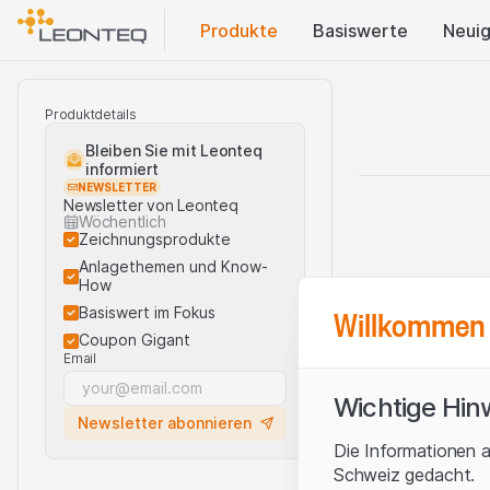
Produkte
Basis​werte
Neuig
Produktdetails
Bleiben Sie mit Leonteq
informiert
NEWSLETTER
Newsletter von Leonteq
Wöchentlich
Zeichnungsprodukte
Anlagethemen und Know-
How
Willkommen 
Basiswert im Fokus
Coupon Gigant
Email
Wichtige Hin
Newsletter abonnieren
Die Informationen a
Schweiz gedacht.