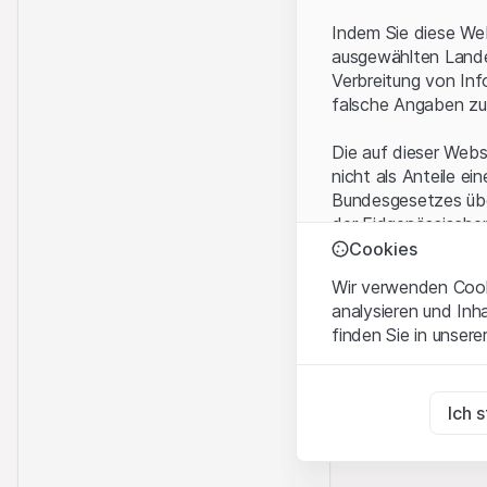
Indem Sie diese Web
ausgewählten Landes
Verbreitung von Inf
falsche Angaben zu
Die auf dieser Webs
nicht als Anteile ei
Bundesgesetzes über
der Eidgenössische
KAG vermittelten sp
Cookies
Wir verwenden Cooki
Anwendungsbeding
analysieren und Inh
Mit dem Zugriff auf
finden Sie in unsere
rechtlichen Informa
und akzeptieren. We
Zwingend notwend
bitte den Zugriff au
Diese Cookies sind fü
Ich 
Eigentumsrechte
Zu Analysezwecke
Sämtliche Immateria
Diese Cookies verfol
Website enthaltenen