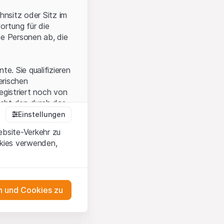
hnsitz oder Sitz im
ortung für die
he Personen ab, die
e. Sie qualifizieren
zerischen
egistriert noch von
icht den durch das
Einstellungen
ebsite-Verkehr zu
okies verwenden,
en Sie, dass Sie die
erstanden haben
 unterlassen Sie
 und Cookies zu
n dem auf der
as Engagement
tnern, welche die