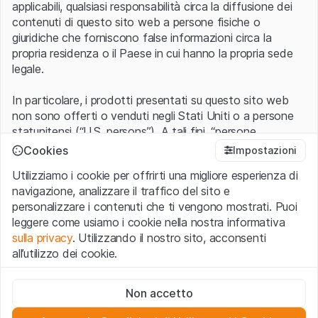
applicabili, qualsiasi responsabilità circa la diffusione dei
contenuti di questo sito web a persone fisiche o
giuridiche che forniscono false informazioni circa la
propria residenza o il Paese in cui hanno la propria sede
legale.
In particolare, i prodotti presentati su questo sito web
non sono offerti o venduti negli Stati Uniti o a persone
statunitensi (“U.S. persons”). A tali fini, “persone
statunitensi” vanno intese nel significato ad esse ascritto
Cookies
Impostazioni
nel Regulation S dello United States Securities Act of
Utilizziamo i cookie per offrirti una migliore esperienza di
1933 che include le persone residenti negli Stati Uniti
navigazione, analizzare il traffico del sito e
d’America, le società per azioni e le altre forme societarie
personalizzare i contenuti che ti vengono mostrati. Puoi
americane.
leggere come usiamo i cookie nella nostra informativa
sulla privacy
. Utilizzando il nostro sito, acconsenti
Condizioni di utilizzo e informazioni legali
all’utilizzo dei cookie.
Con l’accesso al sito web (di seguito, il “Sito”) si dichiara
di aver compreso e di accettare le informazioni legali, le
Cookie strettamente necessari
avvertenze importanti e le condizioni di utilizzo ivi rese
Non accetto
Questi cookie sono necessari per il funzionamento del sito
disponibili.
Nel caso in cui le
Condizioni di utilizzo
non
web e non possono essere disattivati.