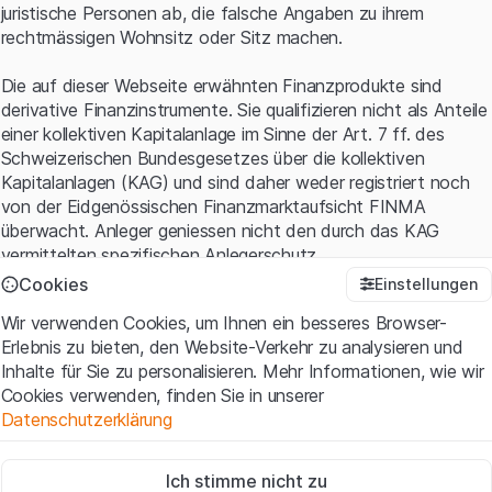
juristische Personen ab, die falsche Angaben zu ihrem
rechtmässigen Wohnsitz oder Sitz machen.
Die auf dieser Webseite erwähnten Finanzprodukte sind
derivative Finanzinstrumente. Sie qualifizieren nicht als Anteile
einer kollektiven Kapitalanlage im Sinne der Art. 7 ff. des
Schweizerischen Bundesgesetzes über die kollektiven
Kapitalanlagen (KAG) und sind daher weder registriert noch
von der Eidgenössischen Finanzmarktaufsicht FINMA
überwacht. Anleger geniessen nicht den durch das KAG
vermittelten spezifischen Anlegerschutz.
Cookies
Einstellungen
Anwendungsbedingungen und rechtliche Informationen
Wir verwenden Cookies, um Ihnen ein besseres Browser-
Mit dem Zugriff auf diese Website der Leonteq Securities AG
Erlebnis zu bieten, den Website-Verkehr zu analysieren und
(die "Website") erklären Sie, dass Sie die rechtlichen
Inhalte für Sie zu personalisieren. Mehr Informationen, wie wir
Informationen und die wichtigen Hinweise und
Cookies verwenden, finden Sie in unserer
Nutzungsbedingungen
verstanden haben und akzeptieren.
Datenschutzerklärung
Wenn Sie mit den Nutzungsbedingungen nicht einverstanden
sind, unterlassen Sie bitte den Zugriff auf diese Website.
Zwingend notwendig
Ich stimme nicht zu
Diese Cookies sind für die Website erforderlich und können nicht