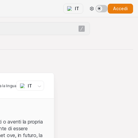
Accedi
IT
IT
 la lingua
 o aventi la propria
nte di essere
et ove, in futuro, la