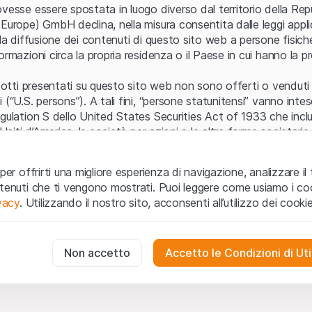
Errore del server
vesse essere spostata in luogo diverso dal territorio della Repu
Europe) GmbH declina, nella misura consentita dalle leggi applica
 la diffusione dei contenuti di questo sito web a persone fisich
ormazioni circa la propria residenza o il Paese in cui hanno la pr
odotti presentati su questo sito web non sono offerti o venduti n
 (“U.S. persons”). A tali fini, “persone statunitensi” vanno intes
egulation S dello United States Securities Act of 1933 che incl
 Uniti d’America, le società per azioni e le altre forme societari
zo e informazioni legali
per offrirti una migliore esperienza di navigazione, analizzare il 
o web (di seguito, il “Sito”) si dichiara di aver compreso e di ac
ntenuti che ti vengono mostrati. Puoi leggere come usiamo i coo
le avvertenze importanti e le condizioni di utilizzo ivi rese dispon
ivacy
. Utilizzando il nostro sito, acconsenti all’utilizzo dei cookie
 utilizzo
non siano accettate, l’utente è tenuto ad interromp
te necessari
cessari per il funzionamento del sito web e non possono essere disat
Non accetto
Accetto le Condizioni di Uti
 o invito ad acquistare
odotti, i dati, i servizi, gli strumenti, i documenti (i “Contenuti 
 Sito web hanno esclusivamente finalità informative e non rap
no in forma anonima le interazioni dei visitatori con il sito web per
tazione all’acquisto o alla vendita di prodotti di Leonteq Secur
to degli utenti.