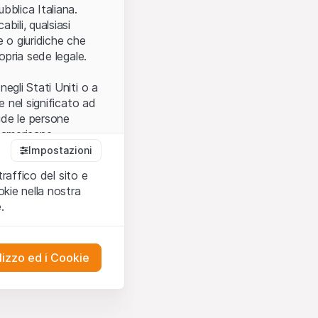
.
bblica Italiana.
bili, qualsiasi
e o giuridiche che
opria sede legale.
egli Stati Uniti o a
e nel significato ad
ude le persone
e americane.
Impostazioni
traffico del sito e
cettare le
kie nella nostra
ibili.
Nel caso in
.
ere l’utilizzo del
tivati.
lizzo ed i Cookie
del Sito”) contenuti o
presentano né
 comprendere
ities AG, EFG