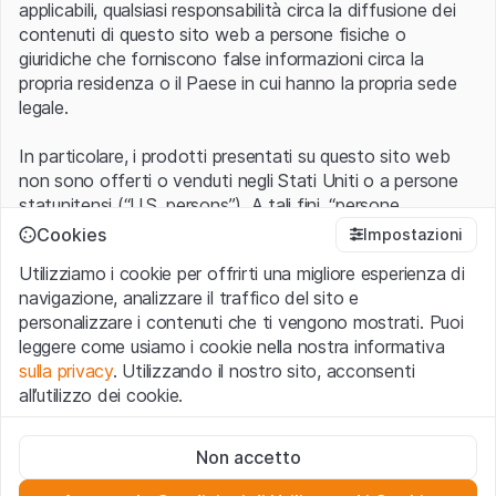
applicabili, qualsiasi responsabilità circa la diffusione dei
contenuti di questo sito web a persone fisiche o
giuridiche che forniscono false informazioni circa la
propria residenza o il Paese in cui hanno la propria sede
legale.
In particolare, i prodotti presentati su questo sito web
non sono offerti o venduti negli Stati Uniti o a persone
statunitensi (“U.S. persons”). A tali fini, “persone
statunitensi” vanno intese nel significato ad esse ascritto
Cookies
Impostazioni
nel Regulation S dello United States Securities Act of
Utilizziamo i cookie per offrirti una migliore esperienza di
1933 che include le persone residenti negli Stati Uniti
navigazione, analizzare il traffico del sito e
d’America, le società per azioni e le altre forme societarie
personalizzare i contenuti che ti vengono mostrati. Puoi
americane.
leggere come usiamo i cookie nella nostra informativa
sulla privacy
. Utilizzando il nostro sito, acconsenti
Condizioni di utilizzo e informazioni legali
all’utilizzo dei cookie.
Con l’accesso al sito web (di seguito, il “Sito”) si dichiara
di aver compreso e di accettare le informazioni legali, le
Cookie strettamente necessari
avvertenze importanti e le condizioni di utilizzo ivi rese
Non accetto
Questi cookie sono necessari per il funzionamento del sito
disponibili.
Nel caso in cui le
Condizioni di utilizzo
non
web e non possono essere disattivati.