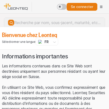
Se connecter
Bienvenue chez Leonteq
FR
Sélectionner une langue
Informations importantes
Les informations contenues dans ce Site Web sont
destinées uniquement aux personnes résidant ou ayant leur
siège social en Suisse.
En utilisant ce Site Web, vous confirmez expressément que
vous êtes résident du pays sélectionné. Leonteq Securities
AG décline expressément toute responsabilité pour la
distribution d'informations ou de documents à des
Erreur du serveur.
personnes physiques ou morales qui fournissent des