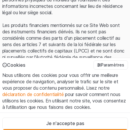
informations incorrectes concernant leur lieu de résidence
légal ou leur siège social.
Les produits financiers mentionnés sur ce Site Web sont
des instruments financiers dérivés. Ils ne sont pas
considérés comme des parts d'un placement collectif au
sens des articles 7 et suivants de la loi fédérale sur les
placements collectifs de capitaux (LPCC) et ne sont donc
ni surveillés par l'Autorité fédérale de surveillance des
marchés financiers (FINMA) ni enregistrés auprès de la
Cookies
Paramètres
FINMA. Les investisseurs ne bénéficient pas de la
Nous utilisons des cookies pour vous offrir une meilleure
protection spécifique des investisseurs prévue par la LPCC.
expérience de navigation, analyser le trafic sur le site et
vous proposer du contenu personnalisé. Lisez notre
Conditions d'utilisation et informations juridiques
déclaration de confidentialité
pour savoir comment nous
En utilisant le Site Web de Leonteq Securities AG (ci-après
utilisons les cookies. En utilisant notre site, vous consentez
"Site Web"), vous confirmez que vous avez compris et que
à l’utilisation que nous faisons des cookies.
vous acceptez les informations juridiques, les notes
importantes et les
Conditions d'utilisation
présentées ici. Si
Strictement nécessaires
vous n'acceptez pas les Conditions d'utilisation, veuillez-
Je n'accepte pas
Ces cookies sont nécessaires au bon fonctionnement du site
vous abstenir d'utiliser ce Site Web.
Internet et ne peuvent pas être désactivés.