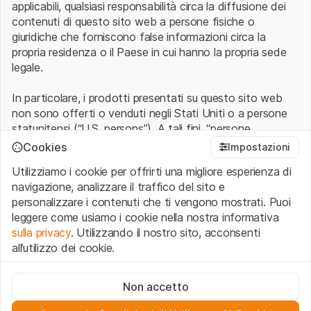
applicabili, qualsiasi responsabilità circa la diffusione dei
contenuti di questo sito web a persone fisiche o
giuridiche che forniscono false informazioni circa la
propria residenza o il Paese in cui hanno la propria sede
legale.
In particolare, i prodotti presentati su questo sito web
non sono offerti o venduti negli Stati Uniti o a persone
statunitensi (“U.S. persons”). A tali fini, “persone
statunitensi” vanno intese nel significato ad esse ascritto
Cookies
Impostazioni
nel Regulation S dello United States Securities Act of
Utilizziamo i cookie per offrirti una migliore esperienza di
1933 che include le persone residenti negli Stati Uniti
navigazione, analizzare il traffico del sito e
d’America, le società per azioni e le altre forme societarie
personalizzare i contenuti che ti vengono mostrati. Puoi
americane.
leggere come usiamo i cookie nella nostra informativa
sulla privacy
. Utilizzando il nostro sito, acconsenti
Condizioni di utilizzo e informazioni legali
all’utilizzo dei cookie.
Con l’accesso al sito web (di seguito, il “Sito”) si dichiara
di aver compreso e di accettare le informazioni legali, le
Cookie strettamente necessari
avvertenze importanti e le condizioni di utilizzo ivi rese
Non accetto
Questi cookie sono necessari per il funzionamento del sito
disponibili.
Nel caso in cui le
Condizioni di utilizzo
non
web e non possono essere disattivati.