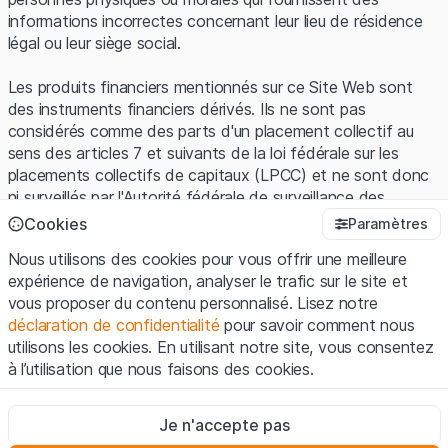
informations incorrectes concernant leur lieu de résidence
légal ou leur siège social.
Les produits financiers mentionnés sur ce Site Web sont
des instruments financiers dérivés. Ils ne sont pas
considérés comme des parts d'un placement collectif au
sens des articles 7 et suivants de la loi fédérale sur les
placements collectifs de capitaux (LPCC) et ne sont donc
ni surveillés par l'Autorité fédérale de surveillance des
marchés financiers (FINMA) ni enregistrés auprès de la
Cookies
Paramètres
FINMA. Les investisseurs ne bénéficient pas de la
Nous utilisons des cookies pour vous offrir une meilleure
protection spécifique des investisseurs prévue par la LPCC.
expérience de navigation, analyser le trafic sur le site et
vous proposer du contenu personnalisé. Lisez notre
Conditions d'utilisation et informations juridiques
déclaration de confidentialité
pour savoir comment nous
En utilisant le Site Web de Leonteq Securities AG (ci-après
utilisons les cookies. En utilisant notre site, vous consentez
"Site Web"), vous confirmez que vous avez compris et que
à l’utilisation que nous faisons des cookies.
vous acceptez les informations juridiques, les notes
importantes et les
Conditions d'utilisation
présentées ici. Si
Strictement nécessaires
vous n'acceptez pas les Conditions d'utilisation, veuillez-
Je n'accepte pas
Ces cookies sont nécessaires au bon fonctionnement du site
vous abstenir d'utiliser ce Site Web.
Internet et ne peuvent pas être désactivés.