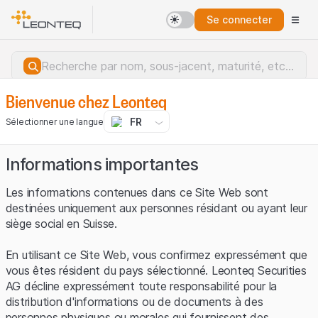
Se connecter
Bienvenue chez Leonteq
FR
Sélectionner une langue
Informations importantes
Les informations contenues dans ce Site Web sont
destinées uniquement aux personnes résidant ou ayant leur
siège social en Suisse.
En utilisant ce Site Web, vous confirmez expressément que
vous êtes résident du pays sélectionné. Leonteq Securities
AG décline expressément toute responsabilité pour la
distribution d'informations ou de documents à des
Erreur du serveur.
personnes physiques ou morales qui fournissent des