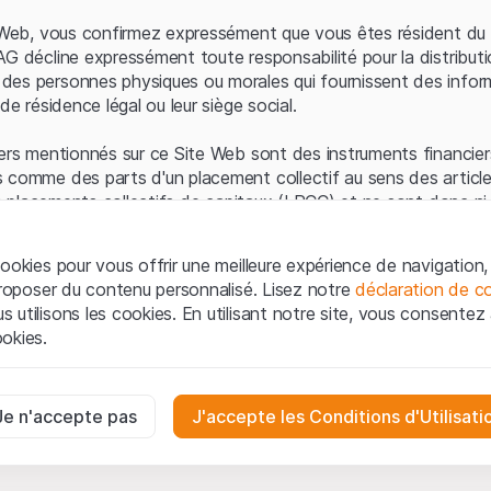
Erreur du serveur
e Web, vous confirmez expressément que vous êtes résident du 
AG décline expressément toute responsabilité pour la distributi
es personnes physiques ou morales qui fournissent des infor
de résidence légal ou leur siège social.
ers mentionnés sur ce Site Web sont des instruments financiers
 comme des parts d'un placement collectif au sens des article
les placements collectifs de capitaux (LPCC) et ne sont donc ni 
 de surveillance des marchés financiers (FINMA) ni enregistrés 
 bénéficient pas de la protection spécifique des investisseurs
ookies pour vous offrir une meilleure expérience de navigation, 
 proposer du contenu personnalisé. Lisez notre
déclaration de co
ation et informations juridiques
utilisons les cookies. En utilisant notre site, vous consentez à 
e Web de Leonteq Securities AG (ci-après "Site Web"), vous con
okies.
 vous acceptez les informations juridiques, les notes important
ion
présentées ici. Si vous n'acceptez pas les Conditions d'utili
aires
e Site Web.
ssaires au bon fonctionnement du site Internet et ne peuvent pas ê
Je n'accepte pas
J'accepte les Conditions d'Utilisati
iétaires
ropriété intellectuelle (par exemple, les droits d'auteur, de con
es interactions des visiteurs du site Internet de manière anonyme po
 matériel présenté sur le Site Web appartiennent à Leonteq Sec