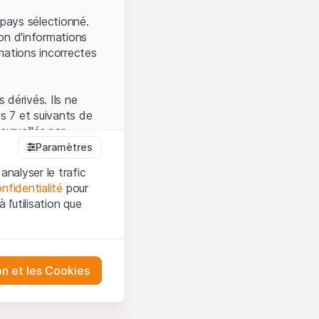
.
pays sélectionné.
on d'informations
mations incorrectes
 dérivés. Ils ne
s 7 et suivants de
surveillés par
auprès de la FINMA.
Paramètres
 prévue par la LPCC.
analyser le trafic
nfidentialité
pour
l’utilisation que
firmez que vous
es et les
sation, veuillez-vous
tre désactivés.
on et les Cookies
ception et de
ur mieux
urities AG ou à ses