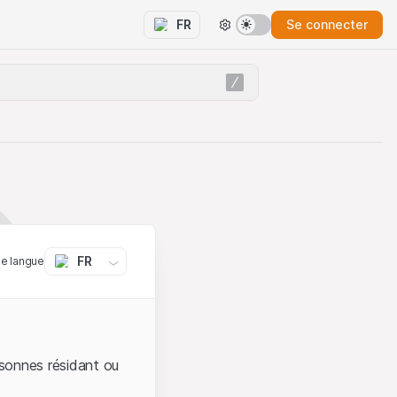
Se connecter
FR
FR
ne langue
sonnes résidant ou