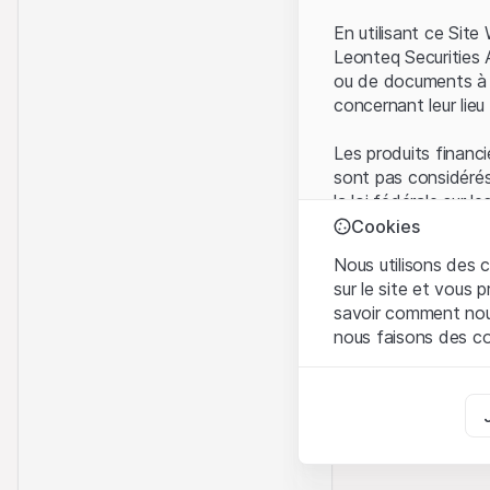
En utilisant ce Sit
Leonteq Securities 
ou de documents à d
concernant leur lieu 
Les produits financi
sont pas considérés
la loi fédérale sur 
l'Autorité fédérale
Cookies
Les investisseurs ne
Nous utilisons des c
sur le site et vous
Conditions d'utilis
savoir comment nous 
En utilisant le Sit
nous faisons des co
avez compris et que
Conditions d'utilisat
Strictement nécess
abstenir d'utiliser c
Ces cookies sont néce
Informations propr
Analyses
Tous les droits de p
Ces cookies suivent l
marque) relatifs au