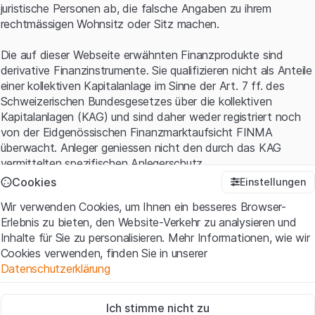
juristische Personen ab, die falsche Angaben zu ihrem
rechtmässigen Wohnsitz oder Sitz machen.
Die auf dieser Webseite erwähnten Finanzprodukte sind
derivative Finanzinstrumente. Sie qualifizieren nicht als Anteile
einer kollektiven Kapitalanlage im Sinne der Art. 7 ff. des
Schweizerischen Bundesgesetzes über die kollektiven
Kapitalanlagen (KAG) und sind daher weder registriert noch
von der Eidgenössischen Finanzmarktaufsicht FINMA
überwacht. Anleger geniessen nicht den durch das KAG
vermittelten spezifischen Anlegerschutz.
Cookies
Einstellungen
Anwendungsbedingungen und rechtliche Informationen
Wir verwenden Cookies, um Ihnen ein besseres Browser-
Mit dem Zugriff auf diese Website der Leonteq Securities AG
Erlebnis zu bieten, den Website-Verkehr zu analysieren und
(die "Website") erklären Sie, dass Sie die rechtlichen
Inhalte für Sie zu personalisieren. Mehr Informationen, wie wir
Informationen und die wichtigen Hinweise und
Cookies verwenden, finden Sie in unserer
Nutzungsbedingungen
verstanden haben und akzeptieren.
Datenschutzerklärung
Wenn Sie mit den Nutzungsbedingungen nicht einverstanden
sind, unterlassen Sie bitte den Zugriff auf diese Website.
Zwingend notwendig
Ich stimme nicht zu
Diese Cookies sind für die Website erforderlich und können nicht